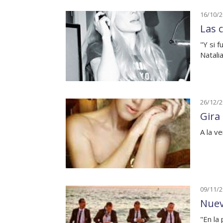
16/10/
Las 
"Y si f
Natali
26/12/
Gira
A la v
09/11/
Nuev
"En la