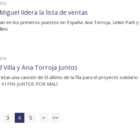
2010
Miguel lidera la lista de ventas
úan en los primeros puestos en España: Ana Torroja, Linkin Park y
llins
2010
 Villa y Ana Torroja juntos
retan una canción de El último de la fila para el proyecto solidario
 X1FIN: JUNTOS POR MALI
3
4
5
>
>>