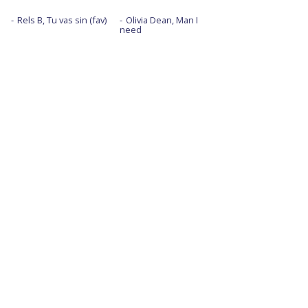
Rels B, Tu vas sin (fav)
Olivia Dean, Man I
need