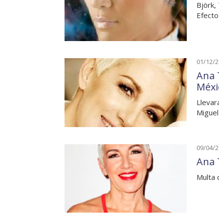
Björk,
Efecto
01/12/
Ana 
Méxi
Llevar
Miguel
09/04/
Ana T
Multa 