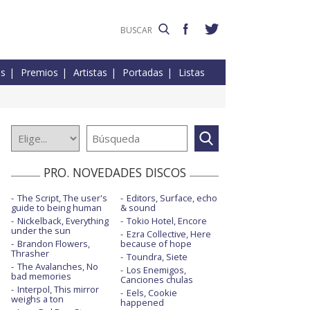
es
Premios
Artistas
Portadas
Listas
PRO. NOVEDADES DISCOS
The Script, The user's
Editors, Surface, echo
guide to being human
& sound
Nickelback, Everything
Tokio Hotel, Encore
under the sun
Ezra Collective, Here
Brandon Flowers,
because of hope
Thrasher
Toundra, Siete
The Avalanches, No
Los Enemigos,
bad memories
Canciones chulas
Interpol, This mirror
Eels, Cookie
weighs a ton
happened