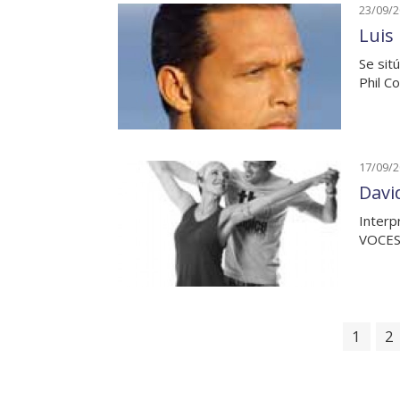
23/09/
Luis 
Se sit
Phil Co
17/09/
David
Interp
VOCES
1
2