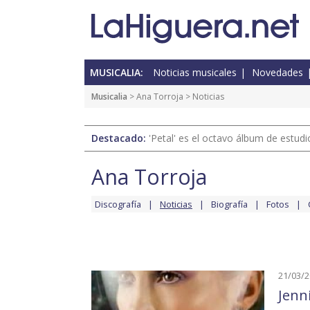
MUSICALIA:
Noticias musicales
Novedades
Musicalia
>
Ana Torroja
> Noticias
Destacado:
'Petal' es el octavo álbum de estud
Ana Torroja
Discografía
Noticias
Biografía
Fotos
21/03/
Jenn