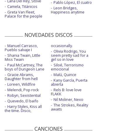
Lana Del Rey, Stove
Pablo López, El cuatro
Camela, Titánicos
Leon Bridges,
Greta Van Fleet,
Happiness anytime
Palace for the people
NOVEDADES DISCOS
Manuel Carrasco,
occasionally.
Pueblo salvaje I
Olivia Rodrigo, You
Shania Twain, Little
seem pretty sad for a
Miss Twain
girl so in love
Paul McCartney, The
Siloé, Terrorismo
boys of Dungeon Lane
emocional
Gracie Abrams,
Malú, Quince
Daughter from hell
Kany García, Puerta
Loreen, Wildfire
abierta
Melendi, Pop rock
Rels B: love love
FLAKK
Robyn, Sexistential
Nil Moliner, Nexo
Quevedo, El baifo
The Strokes, Reality
Harry Styles, Kiss all
awaits
the time. Disco,
CANCIONES