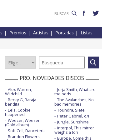
es
Premios
Artistas
Portadas
Listas
PRO. NOVEDADES DISCOS
Alex Warren,
Jorja Smith, What are
Wildchild
the odds
Becky G, Baraja
The Avalanches, No
bendita
bad memories
Eels, Cookie
Toundra, Siete
happened
Peter Gabriel, o/i
Weezer, Weezer
Jungle, Sunshine
(Gold album)
Interpol, This mirror
Soft Cell, Danceteria
weighs a ton
Brandon Flowers,
Europe, Come this