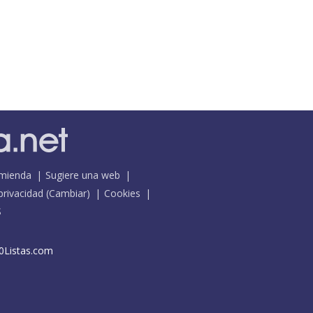
mienda
Sugiere una web
 privacidad
(
Cambiar
)
Cookies
S
0Listas.com