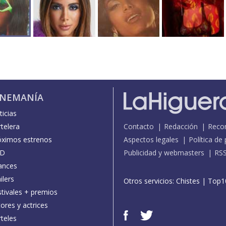
INEMANÍA
icias
telera
Contacto
Redacción
Reco
óximos estrenos
Aspectos legales
Política de
D
Publicidad y webmasters
RS
ances
ilers
Otros servicios:
Chistes
|
Top1
stivales + premios
ores y actrices
teles