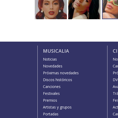
MUSICALIA
C
Noticias
Not
Novedades
Car
Próximas novedades
Pr
Discos históricos
DV
Canciones
Av
Festivales
Trá
Premios
Fe
Artistas y grupos
Act
Portadas
Car