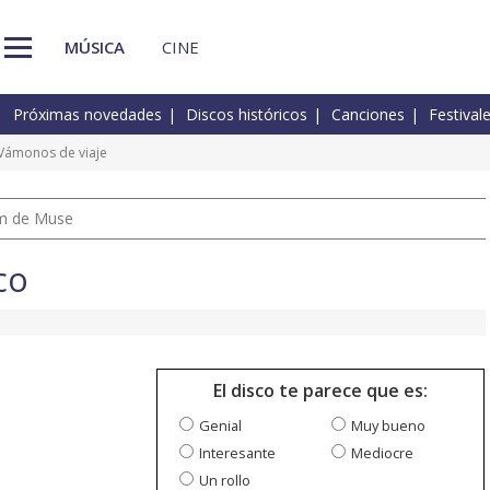
MÚSICA
CINE
Próximas novedades
Discos históricos
Canciones
Festival
Vámonos de viaje
um de Muse
co
El disco te parece que es:
Genial
Muy bueno
Interesante
Mediocre
Un rollo