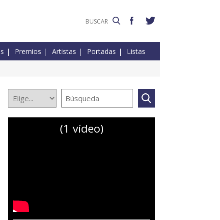
es
Premios
Artistas
Portadas
Listas
(1 vídeo)