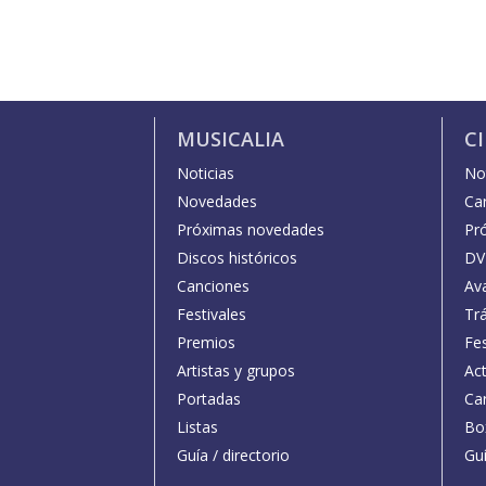
MUSICALIA
C
Noticias
Not
Novedades
Car
Próximas novedades
Pr
Discos históricos
DV
Canciones
Av
Festivales
Trá
Premios
Fe
Artistas y grupos
Act
Portadas
Car
Listas
Bo
Guía / directorio
Guí