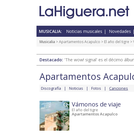
MUSICALIA:
Noticias musicales
Novedades
Musicalia
>
Apartamentos Acapulco
>
El año del tigre
> 
Destacado:
'The wow! signal' es el décimo álb
Apartamentos Acapul
Discografía
Noticias
Fotos
Canciones
Vámonos de viaje
El año del tigre
Apartamentos Acapulco