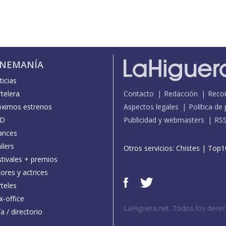
INEMANÍA
icias
telera
Contacto
Redacción
Reco
óximos estrenos
Aspectos legales
Política de
D
Publicidad y webmasters
RS
ances
ilers
Otros servicios:
Chistes
|
Top1
stivales + premios
ores y actrices
teles
x-office
LaHiguera.net. Todos los dere
a / directorio