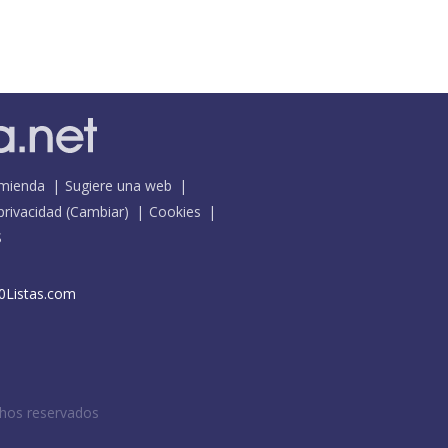
mienda
Sugiere una web
 privacidad
(
Cambiar
)
Cookies
S
0Listas.com
chos reservados