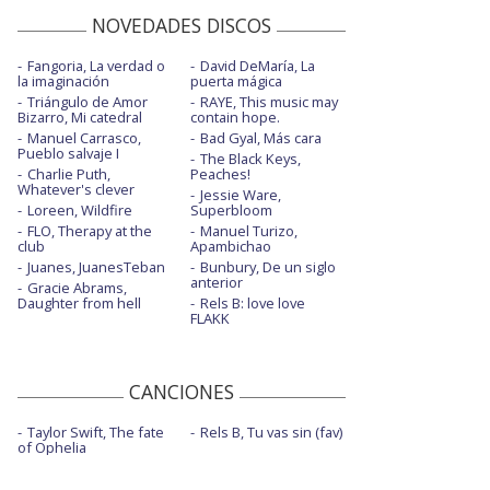
NOVEDADES DISCOS
Fangoria, La verdad o
David DeMaría, La
la imaginación
puerta mágica
Triángulo de Amor
RAYE, This music may
Bizarro, Mi catedral
contain hope.
Manuel Carrasco,
Bad Gyal, Más cara
Pueblo salvaje I
The Black Keys,
Charlie Puth,
Peaches!
Whatever's clever
Jessie Ware,
Loreen, Wildfire
Superbloom
FLO, Therapy at the
Manuel Turizo,
club
Apambichao
Juanes, JuanesTeban
Bunbury, De un siglo
anterior
Gracie Abrams,
Daughter from hell
Rels B: love love
FLAKK
CANCIONES
Taylor Swift, The fate
Rels B, Tu vas sin (fav)
of Ophelia