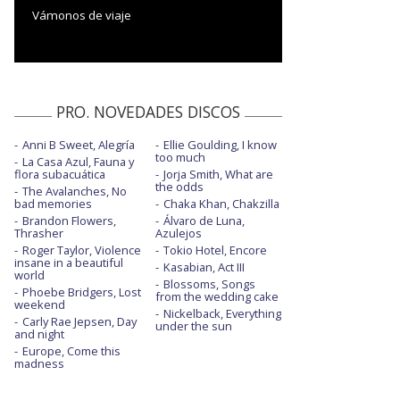
Vámonos de viaje
PRO. NOVEDADES DISCOS
Anni B Sweet, Alegría
Ellie Goulding, I know
too much
La Casa Azul, Fauna y
flora subacuática
Jorja Smith, What are
the odds
The Avalanches, No
bad memories
Chaka Khan, Chakzilla
Brandon Flowers,
Álvaro de Luna,
Thrasher
Azulejos
Roger Taylor, Violence
Tokio Hotel, Encore
insane in a beautiful
Kasabian, Act III
world
Blossoms, Songs
Phoebe Bridgers, Lost
from the wedding cake
weekend
Nickelback, Everything
Carly Rae Jepsen, Day
under the sun
and night
Europe, Come this
madness