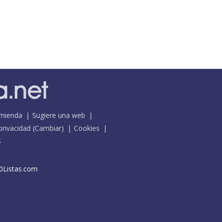
mienda
Sugiere una web
 privacidad
(
Cambiar
)
Cookies
S
0Listas.com