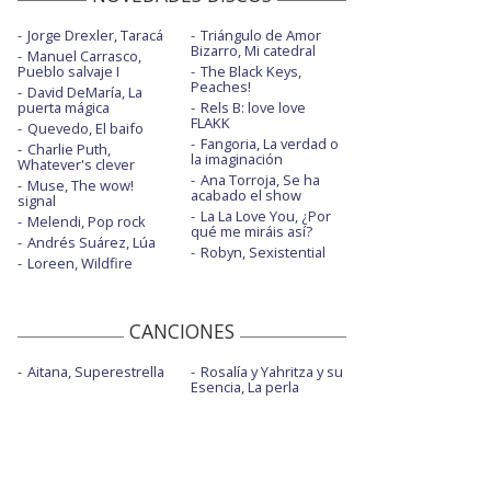
Jorge Drexler, Taracá
Triángulo de Amor
Bizarro, Mi catedral
Manuel Carrasco,
Pueblo salvaje I
The Black Keys,
Peaches!
David DeMaría, La
puerta mágica
Rels B: love love
FLAKK
Quevedo, El baifo
Fangoria, La verdad o
Charlie Puth,
la imaginación
Whatever's clever
Ana Torroja, Se ha
Muse, The wow!
acabado el show
signal
La La Love You, ¿Por
Melendi, Pop rock
qué me miráis así?
Andrés Suárez, Lúa
Robyn, Sexistential
Loreen, Wildfire
CANCIONES
Aitana, Superestrella
Rosalía y Yahritza y su
Esencia, La perla