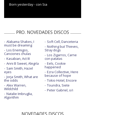
Born yesterday - con Sia
PRO. NOVEDADES DISCOS
Alabama Shakes, I
Soft Cell, Danceteria
must be dreaming
Nothing but Thieves,
Los Enemigos,
Stray dogs
Canciones chulas
Los Zigarros, Carne
Kasabian, Act III
con patatas
Anni B Sweet, Alegría
Eels, Cookie
happened
Sam Smith, Hazel
eyes
Ezra Collective, Here
because of hope
Jorja Smith, What are
the odds
Tokio Hotel, Encore
Alex Warren,
Toundra, Siete
Wildchild
Peter Gabriel, o/i
Natalie Imbruglia,
Algorithm
NOVEDADES DISCOS