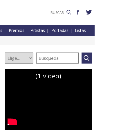
es
Premios
Artistas
Portadas
Listas
(1 vídeo)