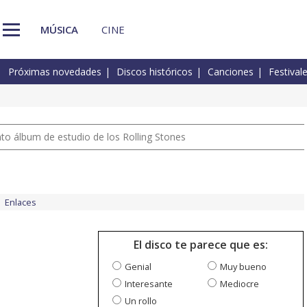
MÚSICA
CINE
Próximas novedades
Discos históricos
Canciones
Festival
nto álbum de estudio de los Rolling Stones
Enlaces
El disco te parece que es:
Genial
Muy bueno
Interesante
Mediocre
Un rollo