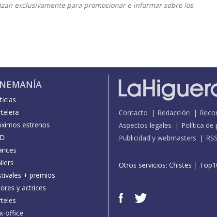
ilizan exclusivamente para promocionar e informar sobre los
INEMANÍA
icias
telera
Contacto
Redacción
Reco
óximos estrenos
Aspectos legales
Política de
D
Publicidad y webmasters
RS
ances
ilers
Otros servicios:
Chistes
|
Top1
stivales + premios
ores y actrices
teles
x-office