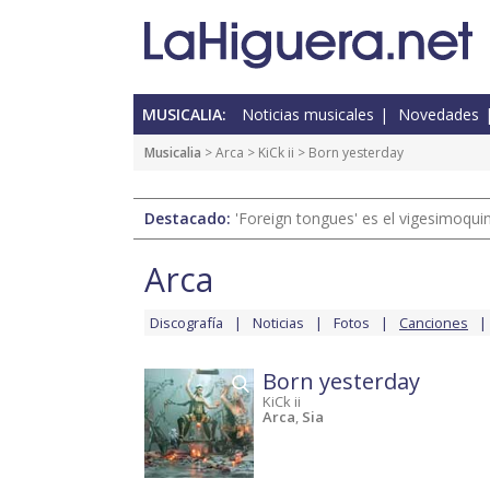
MUSICALIA:
Noticias musicales
Novedades
Musicalia
>
Arca
>
KiCk ii
> Born yesterday
Destacado:
'Foreign tongues' es el vigesimoqui
Arca
Discografía
Noticias
Fotos
Canciones
Born yesterday
KiCk ii
Arca
,
Sia