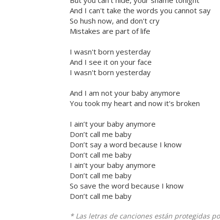
But you can't hide, your shame tonight
And I can't take the words you cannot say
So hush now, and don't cry
Mistakes are part of life
I wasn't born yesterday
And I see it on your face
I wasn't born yesterday
And I am not your baby anymore
You took my heart and now it's broken
I ain’t your baby anymore
Don’t call me baby
Don’t say a word because I know
Don’t call me baby
I ain’t your baby anymore
Don’t call me baby
So save the word because I know
Don’t call me baby
* Las letras de canciones están protegidas p