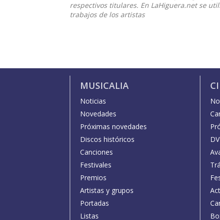
respectivos titulares. En LaHiguera.net se ut
trabajos de los artistas
MUSICALIA
C
Noticias
Not
Novedades
Car
Próximas novedades
Pr
Discos históricos
DV
Canciones
Av
Festivales
Trá
Premios
Fe
Artistas y grupos
Act
Portadas
Car
Listas
Bo