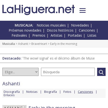
MUSICALIA:
Noticias musicales
Novedades
Próximas novedades
Discos históricos
Canciones
Festivales
Premios
Artistas
Portadas
Listas
Musicalia
>
Ashanti
>
BraveHeart
> Early in the morning
Destacado:
'The wow! signal' es el décimo álbum de Muse
Ashanti
Discografía
Noticias
Biografía
Fotos
Canciones
Enlaces
Early in the morning