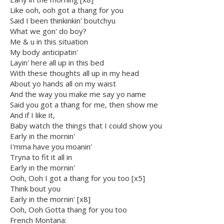
Like ooh, ooh got a thang for you
Said I been thinkinkin' boutchyu
What we gon' do boy?
Me & u in this situation
My body anticipatin'
Layin' here all up in this bed
With these thoughts all up in my head
About yo hands all on my waist
And the way you make me say yo name
Said you got a thang for me, then show me
And if I like it,
Baby watch the things that I could show you
Early in the mornin'
I'mma have you moanin'
Tryna to fit it all in
Early in the mornin'
Ooh, Ooh I got a thang for you too [x5]
Think bout you
Early in the mornin' [x8]
Ooh, Ooh Gotta thang for you too
French Montana: