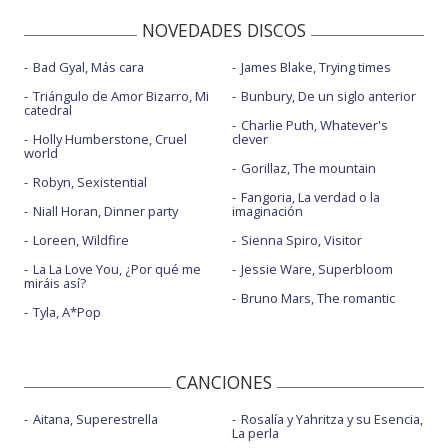
NOVEDADES DISCOS
Bad Gyal, Más cara
James Blake, Trying times
Triángulo de Amor Bizarro, Mi
Bunbury, De un siglo anterior
catedral
Charlie Puth, Whatever's
Holly Humberstone, Cruel
clever
world
Gorillaz, The mountain
Robyn, Sexistential
Fangoria, La verdad o la
Niall Horan, Dinner party
imaginación
Loreen, Wildfire
Sienna Spiro, Visitor
La La Love You, ¿Por qué me
Jessie Ware, Superbloom
miráis así?
Bruno Mars, The romantic
Tyla, A*Pop
CANCIONES
Aitana, Superestrella
Rosalía y Yahritza y su Esencia,
La perla