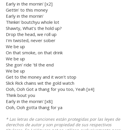
Early in the mornin' [x2]
Gettin' to this money
Early in the mornin'
Thinkin' boutchyu whole lot
Shawty, What's the hold up?
Drop the head, we roll up
I'm twisted, never sober
We be up
On that smoke, on that drink
We be up
She gon' ride 'til the end
We be up
Get to the money and it won't stop
Slick Rick chains wit the gold watch
Ooh, Ooh Got a thang for you too, Yeah [x4]
Think bout you
Early in the mornin' [x8]
Ooh, Ooh gotta thang for ya
* Las letras de canciones están protegidas por las leyes de
derechos de autor y son propiedad de sus respectivos