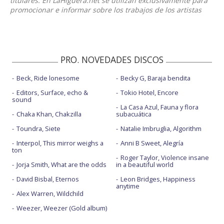
titulares. En LaHiguera.net se utilizan exclusivamente para
promocionar e informar sobre los trabajos de los artistas
PRO. NOVEDADES DISCOS
Beck, Ride lonesome
Becky G, Baraja bendita
Editors, Surface, echo &
Tokio Hotel, Encore
sound
La Casa Azul, Fauna y flora
Chaka Khan, Chakzilla
subacuática
Toundra, Siete
Natalie Imbruglia, Algorithm
Interpol, This mirror weighs a
Anni B Sweet, Alegría
ton
Roger Taylor, Violence insane
Jorja Smith, What are the odds
in a beautiful world
David Bisbal, Eternos
Leon Bridges, Happiness
anytime
Alex Warren, Wildchild
Weezer, Weezer (Gold album)