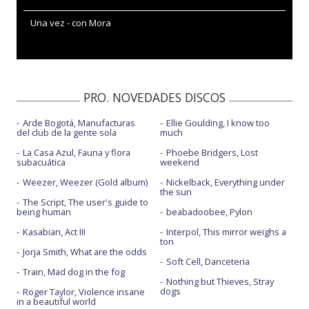
Una vez - con Mora
PRO. NOVEDADES DISCOS
Arde Bogotá, Manufacturas
Ellie Goulding, I know too
del club de la gente sola
much
La Casa Azul, Fauna y flora
Phoebe Bridgers, Lost
subacuática
weekend
Weezer, Weezer (Gold album)
Nickelback, Everything under
the sun
The Script, The user's guide to
being human
beabadoobee, Pylon
Kasabian, Act III
Interpol, This mirror weighs a
ton
Jorja Smith, What are the odds
Soft Cell, Danceteria
Train, Mad dog in the fog
Nothing but Thieves, Stray
dogs
Roger Taylor, Violence insane
in a beautiful world