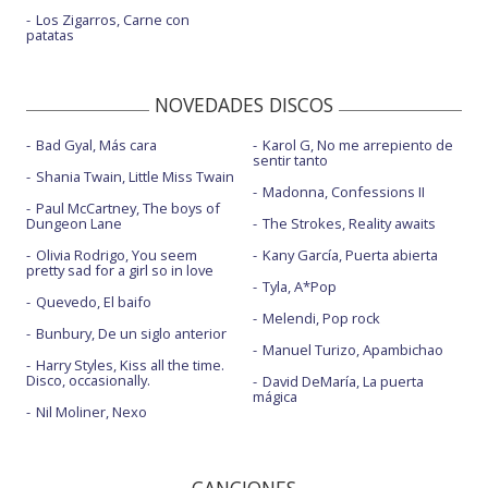
Los Zigarros, Carne con
patatas
NOVEDADES DISCOS
Bad Gyal, Más cara
Karol G, No me arrepiento de
sentir tanto
Shania Twain, Little Miss Twain
Madonna, Confessions II
Paul McCartney, The boys of
Dungeon Lane
The Strokes, Reality awaits
Olivia Rodrigo, You seem
Kany García, Puerta abierta
pretty sad for a girl so in love
Tyla, A*Pop
Quevedo, El baifo
Melendi, Pop rock
Bunbury, De un siglo anterior
Manuel Turizo, Apambichao
Harry Styles, Kiss all the time.
Disco, occasionally.
David DeMaría, La puerta
mágica
Nil Moliner, Nexo