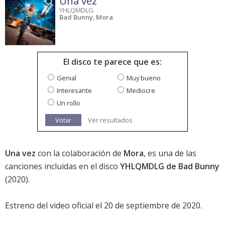
Una vez
YHLQMDLG
Bad Bunny
,
Mora
El disco te parece que es:
Genial
Muy bueno
Interesante
Mediocre
Un rollo
Votar
Ver resultados
Una vez
con la colaboración de
Mora
, es una de las
canciones incluidas en el disco
YHLQMDLG de Bad Bunny
(2020).
Estreno del video oficial el 20 de septiembre de 2020.