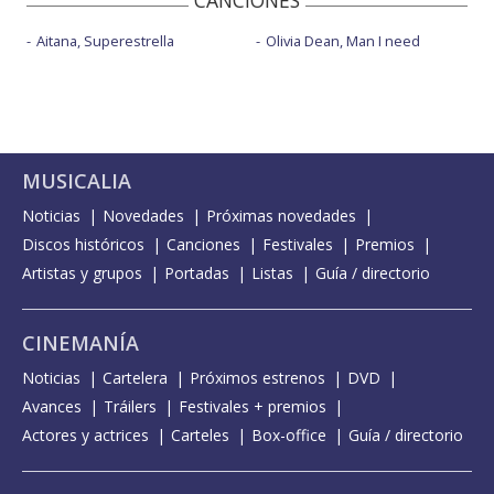
CANCIONES
Aitana, Superestrella
Olivia Dean, Man I need
MUSICALIA
Noticias
Novedades
Próximas novedades
Discos históricos
Canciones
Festivales
Premios
Artistas y grupos
Portadas
Listas
Guía / directorio
CINEMANÍA
Noticias
Cartelera
Próximos estrenos
DVD
Avances
Tráilers
Festivales + premios
Actores y actrices
Carteles
Box-office
Guía / directorio