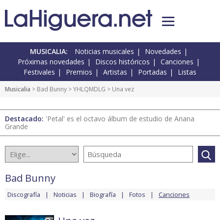
MUSICALIA:
Noticias musicales
Novedades
Próximas novedades
Discos históricos
Canciones
Festivales
Premios
Artistas
Portadas
Listas
Musicalia
>
Bad Bunny
>
YHLQMDLG
> Una vez
Destacado:
'Petal' es el octavo álbum de estudio de Ariana
Grande
Bad Bunny
Discografía
Noticias
Biografía
Fotos
Canciones