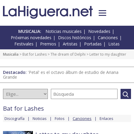
MUSICALIA:
Noticias musicales
Novedades
Próximas novedades
Discos históricos
Canciones
Festivales
Premios
Artistas
Portadas
Listas
Musicalia
>
Bat for Lashes
>
The dream of Delphi
> Letter to my daughter
Destacado:
'Petal' es el octavo álbum de estudio de Ariana
Grande
Bat for Lashes
Discografía
Noticias
Fotos
Canciones
Enlaces