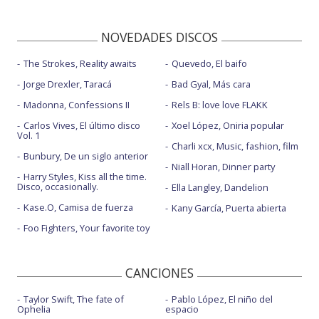
NOVEDADES DISCOS
The Strokes, Reality awaits
Quevedo, El baifo
Jorge Drexler, Taracá
Bad Gyal, Más cara
Madonna, Confessions II
Rels B: love love FLAKK
Carlos Vives, El último disco
Xoel López, Oniria popular
Vol. 1
Charli xcx, Music, fashion, film
Bunbury, De un siglo anterior
Niall Horan, Dinner party
Harry Styles, Kiss all the time.
Disco, occasionally.
Ella Langley, Dandelion
Kase.O, Camisa de fuerza
Kany García, Puerta abierta
Foo Fighters, Your favorite toy
CANCIONES
Taylor Swift, The fate of
Pablo López, El niño del
Ophelia
espacio