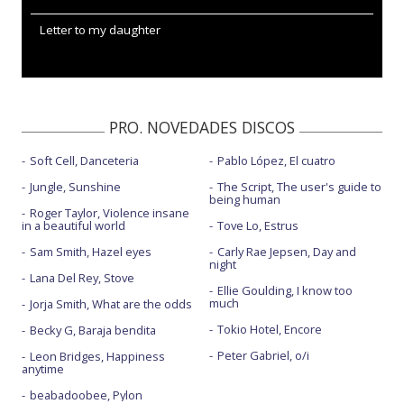
Letter to my daughter
PRO. NOVEDADES DISCOS
Soft Cell, Danceteria
Pablo López, El cuatro
Jungle, Sunshine
The Script, The user's guide to
being human
Roger Taylor, Violence insane
in a beautiful world
Tove Lo, Estrus
Sam Smith, Hazel eyes
Carly Rae Jepsen, Day and
night
Lana Del Rey, Stove
Ellie Goulding, I know too
much
Jorja Smith, What are the odds
Tokio Hotel, Encore
Becky G, Baraja bendita
Peter Gabriel, o/i
Leon Bridges, Happiness
anytime
beabadoobee, Pylon