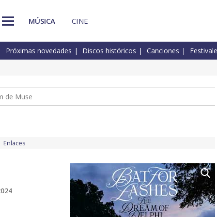
MÚSICA
CINE
Próximas novedades
Discos históricos
Canciones
Festival
um de Muse
Enlaces
2024