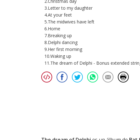
2.Christmas day
3.Letter to my daughter
4.At your feet
5.The midwives have left
6.Home
7.Breaking up
8.Delphi dancing
9.Her first morning
10.Waking up
11.The dream of Delphi - Bonus extended strin
The dream of Delphi
es un álbum de
Bat 