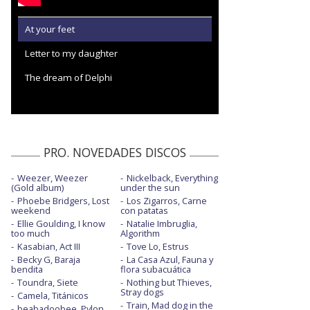
At your feet
Letter to my daughter
The dream of Delphi
PRO. NOVEDADES DISCOS
Weezer, Weezer
Nickelback, Everything
(Gold album)
under the sun
Phoebe Bridgers, Lost
Los Zigarros, Carne
weekend
con patatas
Ellie Goulding, I know
Natalie Imbruglia,
too much
Algorithm
Kasabian, Act III
Tove Lo, Estrus
Becky G, Baraja
La Casa Azul, Fauna y
bendita
flora subacuática
Toundra, Siete
Nothing but Thieves,
Stray dogs
Camela, Titánicos
Train, Mad dog in the
beabadoobee, Pylon