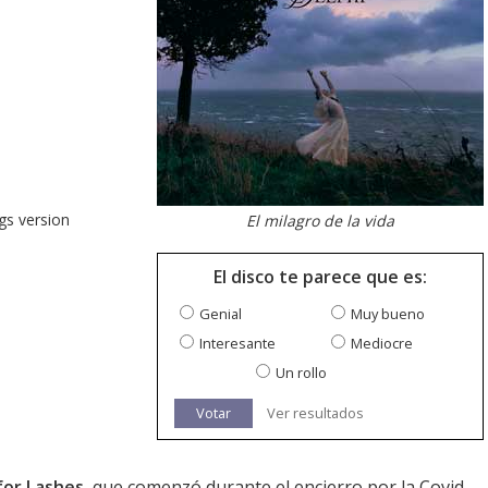
gs version
El milagro de la vida
El disco te parece que es:
Genial
Muy bueno
Interesante
Mediocre
Un rollo
Votar
Ver resultados
for Lashes
, que comenzó durante el encierro por la Covid-