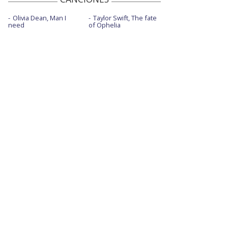
Olivia Dean, Man I
Taylor Swift, The fate
need
of Ophelia