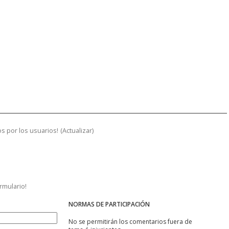
s por los usuarios!
(
Actualizar
)
ormulario!
NORMAS DE PARTICIPACIÓN
No se permitirán los comentarios fuera de