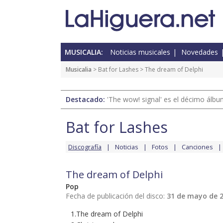
MUSICALIA:
Noticias musicales
Novedades
Musicalia
>
Bat for Lashes
> The dream of Delphi
Destacado:
'The wow! signal' es el décimo álb
Bat for Lashes
Discografía
Noticias
Fotos
Canciones
The dream of Delphi
Pop
Fecha de publicación del disco:
31 de mayo de 
1.The dream of Delphi