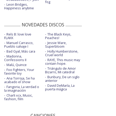
fog
Leon Bridges,
Happiness anytime
NOVEDADES DISCOS
Rels B: love love
The Black Keys,
FLAKK
Peaches!
Manuel Carrasco,
Jessie Ware,
Pueblo salvaje I
Superbloom
Bad Gyal, Más cara
Holly Humberstone,
Cruel world
Madonna,
Confessions II
RAYE, This music may
contain hope.
Malú, Quince
Triángulo de Amor
Foo Fighters, Your
Bizarro, Mi catedral
favorite toy
Bunbury, De un siglo
Ana Torroja, Se ha
anterior
acabado el show
David DeMaría, La
Fangoria, La verdad o
puerta mágica
la imaginación
Charli xcx, Music,
fashion, film
CANCIONES