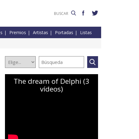
es
Premios
Artistas
Portadas
Listas
The dream of Delphi (3
vídeos)