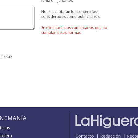
tema ó injuriantes
No se aceptarán los contenidos
considerados como publicitarios
Se eliminarán los comentarios que no
cumplan estas normas
<i> <u>
INEMANÍA
icias
telera
Contacto
Redacción
Reco