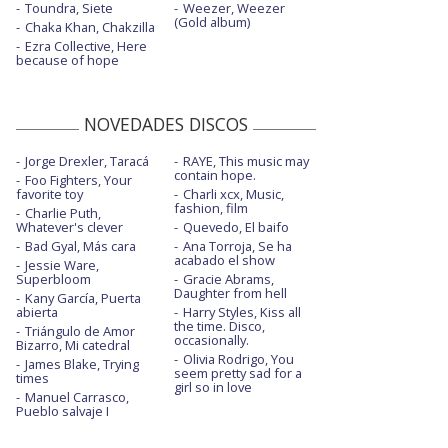
Toundra, Siete
Weezer, Weezer
(Gold album)
Chaka Khan, Chakzilla
Ezra Collective, Here
because of hope
NOVEDADES DISCOS
Jorge Drexler, Taracá
RAYE, This music may
contain hope.
Foo Fighters, Your
favorite toy
Charli xcx, Music,
fashion, film
Charlie Puth,
Whatever's clever
Quevedo, El baifo
Bad Gyal, Más cara
Ana Torroja, Se ha
acabado el show
Jessie Ware,
Superbloom
Gracie Abrams,
Daughter from hell
Kany García, Puerta
abierta
Harry Styles, Kiss all
the time. Disco,
Triángulo de Amor
occasionally.
Bizarro, Mi catedral
Olivia Rodrigo, You
James Blake, Trying
seem pretty sad for a
times
girl so in love
Manuel Carrasco,
Pueblo salvaje I