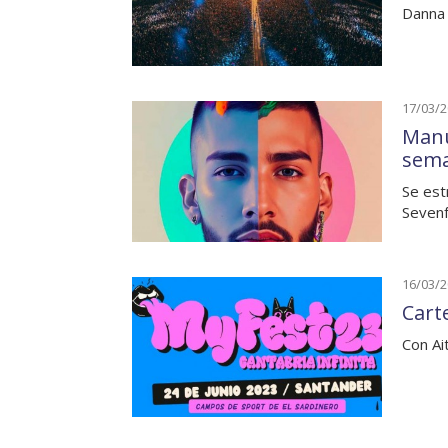
Danna 
17/03/
Manu
sem
Se est
Sevenf
16/03/
Carte
Con Ai