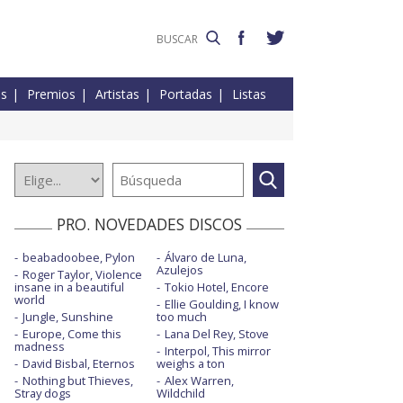
es
Premios
Artistas
Portadas
Listas
PRO. NOVEDADES DISCOS
beabadoobee, Pylon
Álvaro de Luna,
Azulejos
Roger Taylor, Violence
insane in a beautiful
Tokio Hotel, Encore
world
Ellie Goulding, I know
Jungle, Sunshine
too much
Europe, Come this
Lana Del Rey, Stove
madness
Interpol, This mirror
David Bisbal, Eternos
weighs a ton
Nothing but Thieves,
Alex Warren,
Stray dogs
Wildchild