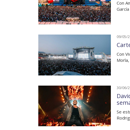
Con Am
García
09/05/
Carte
Con Vi
Morla,
30/06/
Davi
sem
Se est
Rodrig