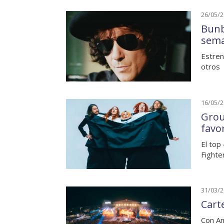
26/05/
Bunb
sem
Estren
otros
16/05/
Grou
favo
El top
Fighte
31/03/
Cart
Con An