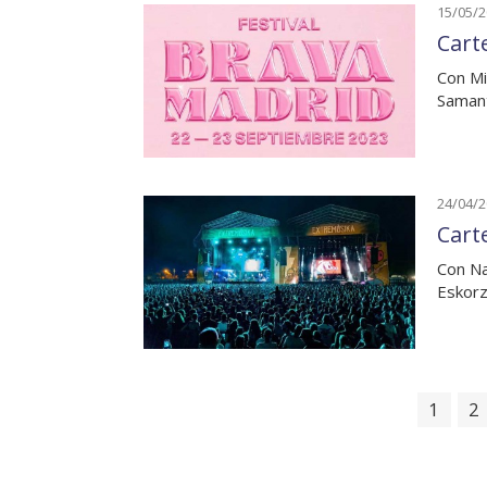
15/05/
Cart
Con Mi
Samant
24/04/
Cart
Con Na
Eskorz
1
2