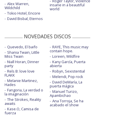
Roger Taylor, Violence
Alex Warren,
insane in a beautiful
Wildchild
world
Tokio Hotel, Encore
David Bisbal, Eternos
NOVEDADES DISCOS
Quevedo, El baifo
RAYE, This music may
contain hope.
Shania Twain, Little
Miss Twain
Loreen, Wildfire
Niall Horan, Dinner
Kany García, Puerta
party
abierta
Rels B: love love
Robyn, Sexistential
FLAKK
Melendi, Pop rock
Melanie Martinez,
David DeMaría, La
Hades
puerta mágica
Fangoria, La verdad o
Manuel Turizo,
la imaginación
Apambichao
The Strokes, Reality
Ana Torroja, Se ha
awaits
acabado el show
Kase.O, Camisa de
fuerza