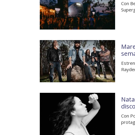
Con Be
Superg
Mare
sem
Estren
Rayden
Nata
disc
Con Po
protag