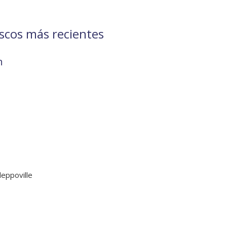
scos más recientes
n
leppoville