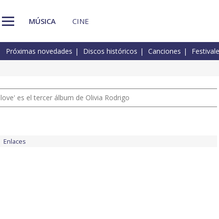
MÚSICA
CINE
Próximas novedades
Discos históricos
Canciones
Festival
 love' es el tercer álbum de Olivia Rodrigo
Enlaces