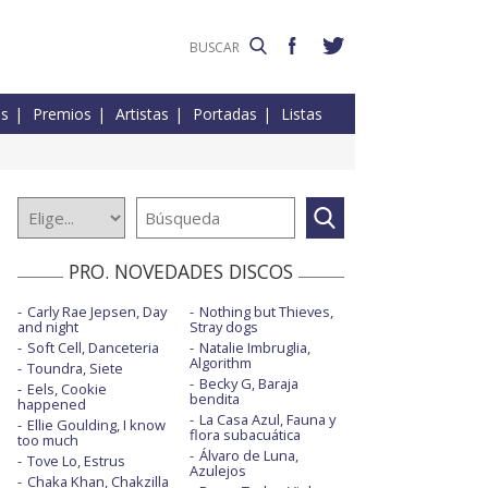
es
Premios
Artistas
Portadas
Listas
PRO. NOVEDADES DISCOS
Carly Rae Jepsen, Day
Nothing but Thieves,
and night
Stray dogs
Soft Cell, Danceteria
Natalie Imbruglia,
Algorithm
Toundra, Siete
Becky G, Baraja
Eels, Cookie
bendita
happened
La Casa Azul, Fauna y
Ellie Goulding, I know
flora subacuática
too much
Álvaro de Luna,
Tove Lo, Estrus
Azulejos
Chaka Khan, Chakzilla