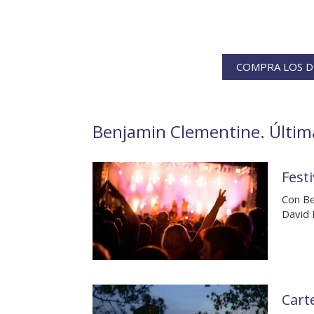
COMPRA LOS D
Benjamin Clementine. Última
Festi
Con Be
David 
Carte