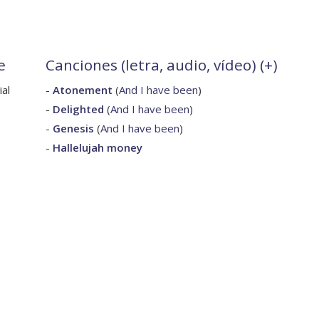
e
Canciones (letra, audio, vídeo) (
+
)
ial
-
Atonement
(
And I have been
)
-
Delighted
(
And I have been
)
-
Genesis
(
And I have been
)
-
Hallelujah money