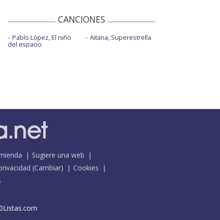
CANCIONES
Pablo López, El niño
Aitana, Superestrella
del espacio
mienda
Sugiere una web
 privacidad
(
Cambiar
)
Cookies
S
0Listas.com