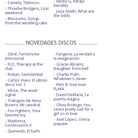
Becky G, Baraja
Camela, Titánicos
bendita
Phoebe Bridgers, Lost
Jorja Smith, What are
weekend
the odds
Blossoms, Songs
from the wedding cake
NOVEDADES DISCOS
Siloé, Terrorismo
Fangoria, La verdad o
emocional
la imaginación
FLO, Therapy at the
Gracie Abrams,
club
Daughter from hell
Robyn, Sexistential
Charlie Puth,
Whatever's clever
Carlos Vives, El último
disco Vol. 1
Rels B: love love
FLAKK
Muse, The wow!
signal
David DeMaría, La
puerta mágica
Triángulo de Amor
Bizarro, Mi catedral
Olivia Rodrigo, You
seem pretty sad for a
Foo Fighters, Your
girl so in love
favorite toy
Xoel López, Oniria
Madonna,
popular
Confessions II
Quevedo, El baifo