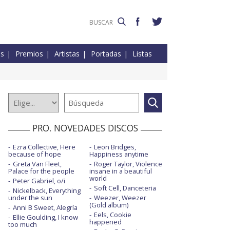
es
Premios
Artistas
Portadas
Listas
PRO. NOVEDADES DISCOS
Ezra Collective, Here
Leon Bridges,
because of hope
Happiness anytime
Greta Van Fleet,
Roger Taylor, Violence
Palace for the people
insane in a beautiful
world
Peter Gabriel, o/i
Soft Cell, Danceteria
Nickelback, Everything
under the sun
Weezer, Weezer
(Gold album)
Anni B Sweet, Alegría
Eels, Cookie
Ellie Goulding, I know
happened
too much