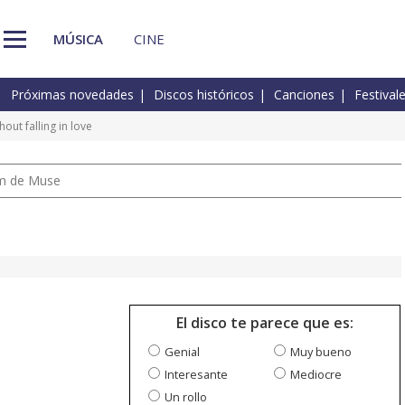
MÚSICA
CINE
Próximas novedades
Discos históricos
Canciones
Festival
hout falling in love
um de Muse
El disco te parece que es:
Genial
Muy bueno
Interesante
Mediocre
Un rollo