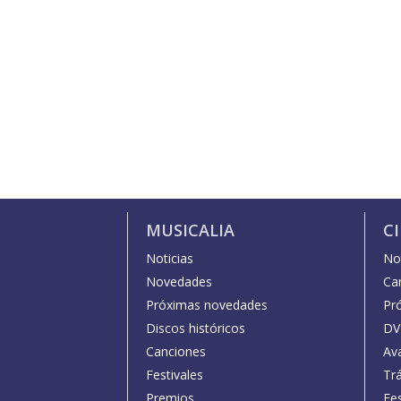
MUSICALIA
C
Noticias
Not
Novedades
Car
Próximas novedades
Pr
Discos históricos
DV
Canciones
Av
Festivales
Trá
Premios
Fe