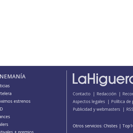
INEMANÍA
icias
telera
Contacto
Redacción
Reco
óximos estrenos
Aspectos legales
Política de
D
Publicidad y webmasters
RS
ances
ilers
Otros servicios:
Chistes
|
Top1
stivales + premios