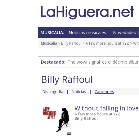
MUSICALIA:
Noticias musicales
Novedades
Musicalia
>
Billy Raffoul
>
A few more hours at YYZ
> Wit
Destacado:
'The wow! signal' es el décimo álb
Billy Raffoul
Discografía
Noticias
Canciones
Without falling in love
A few more hours at YYZ
Billy Raffoul