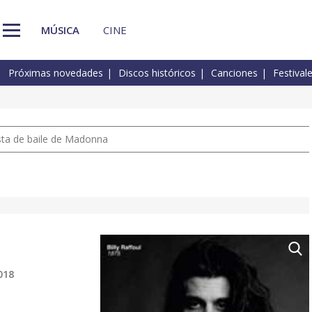
MÚSICA
CINE
Próximas novedades
Discos históricos
Canciones
Festival
pista de baile de Madonna
018