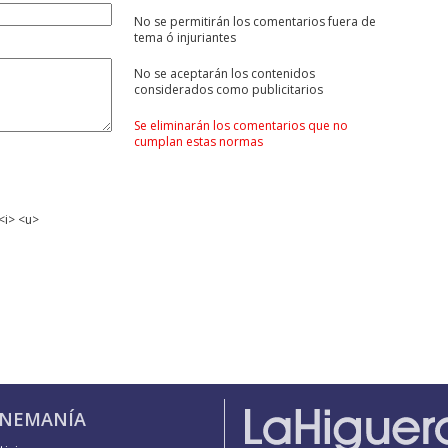
No se permitirán los comentarios fuera de
tema ó injuriantes
No se aceptarán los contenidos
considerados como publicitarios
Se eliminarán los comentarios que no
cumplan estas normas
<i> <u>
INEMANÍA