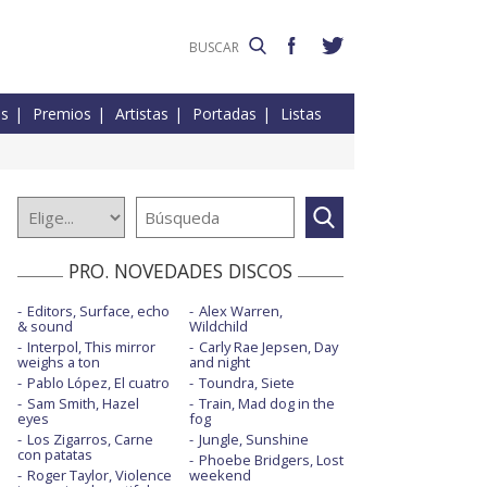
es
Premios
Artistas
Portadas
Listas
PRO. NOVEDADES DISCOS
Editors, Surface, echo
Alex Warren,
& sound
Wildchild
Interpol, This mirror
Carly Rae Jepsen, Day
weighs a ton
and night
Pablo López, El cuatro
Toundra, Siete
Sam Smith, Hazel
Train, Mad dog in the
eyes
fog
Los Zigarros, Carne
Jungle, Sunshine
con patatas
Phoebe Bridgers, Lost
Roger Taylor, Violence
weekend