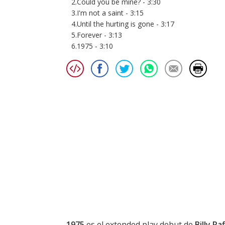
2.Could you be mine? - 3:30
3.I'm not a saint - 3:15
4.Until the hurting is gone - 3:17
5.Forever - 3:13
6.1975 - 3:10
1975
es el extended play debut de
Billy Ra