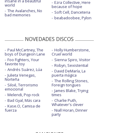
insane in a beautiful
Ezra Collective, Here
world
because of hope
The Avalanches, No
Soft Cell, Danceteria
bad memories
beabadoobee, Pylon
NOVEDADES DISCOS
Paul McCartney, The
Holly Humberstone,
boys of Dungeon Lane
Cruel world
Foo Fighters, Your
Sienna Spiro, Visitor
favorite toy
Robyn, Sexistential
Andrés Suárez, Lúa
David DeMaría, La
Julieta Venegas,
puerta mágica
Norteña
The Rolling Stones,
Siloé, Terrorismo
Foreign tongues
emocional
James Blake, Trying
Melendi, Pop rock
times
Bad Gyal, Más cara
Charlie Puth,
Whatever's clever
Kase.O, Camisa de
fuerza
Niall Horan, Dinner
party