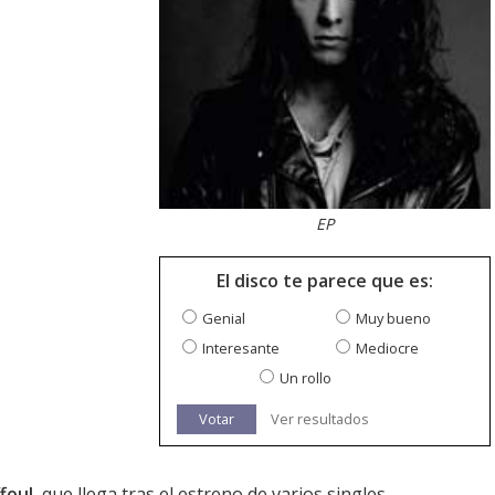
EP
El disco te parece que es:
Genial
Muy bueno
Interesante
Mediocre
Un rollo
Votar
Ver resultados
ffoul
, que llega tras el estreno de varios singles.