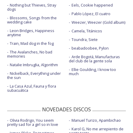
Nothing but Thieves, Stray
Eels, Cookie happened
dogs
Pablo López, El cuatro
Blossoms, Songs from the
wedding cake
Weezer, Weezer (Gold album)
Leon Bridges, Happiness
Camela, Titánicos
anytime
Toundra, Siete
Train, Mad dog in the fog
beabadoobee, Pylon
The Avalanches, No bad
memories
Arde Bogotá, Manufacturas
del club de la gente sola
Natalie Imbruglia, Algorithm
Ellie Goulding, I know too
Nickelback, Everything under
much
the sun
La Casa Azul, Fauna y flora
subacuática
NOVEDADES DISCOS
Olivia Rodrigo, You seem
Manuel Turizo, Apambichao
pretty sad for a girl so in love
Karol G, No me arrepiento de