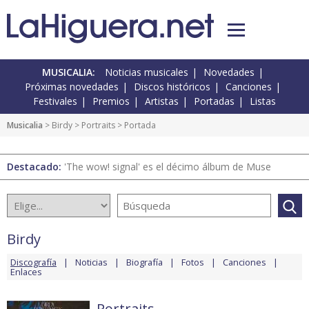
MUSICALIA:
Noticias musicales
Novedades
Próximas novedades
Discos históricos
Canciones
Festivales
Premios
Artistas
Portadas
Listas
Musicalia
>
Birdy
>
Portraits
> Portada
Destacado:
'The wow! signal' es el décimo álbum de Muse
Birdy
Discografía
Noticias
Biografía
Fotos
Canciones
Enlaces
Portraits