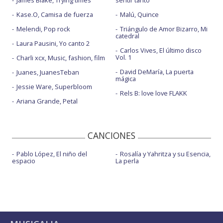
James Blake, Trying times
sentir tanto
Kase.O, Camisa de fuerza
Malú, Quince
Melendi, Pop rock
Triángulo de Amor Bizarro, Mi
catedral
Laura Pausini, Yo canto 2
Carlos Vives, El último disco
Vol. 1
Charli xcx, Music, fashion, film
David DeMaría, La puerta
Juanes, JuanesTeban
mágica
Jessie Ware, Superbloom
Rels B: love love FLAKK
Ariana Grande, Petal
CANCIONES
Pablo López, El niño del
Rosalía y Yahritza y su Esencia,
espacio
La perla