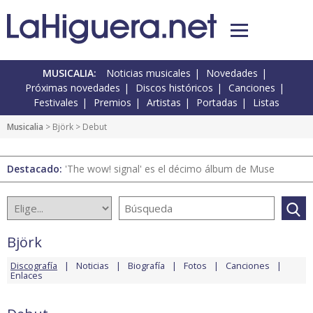
MUSICALIA:
Noticias musicales
Novedades
Próximas novedades
Discos históricos
Canciones
Festivales
Premios
Artistas
Portadas
Listas
Musicalia
>
Björk
> Debut
Destacado:
'The wow! signal' es el décimo álbum de Muse
Björk
Discografía
Noticias
Biografía
Fotos
Canciones
Enlaces