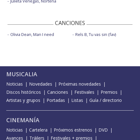
Julieta Venegas, Norteña
CANCIONES
Olivia Dean, Man I need
Rels B, Tu vas sin (fav)
MUSICALIA
Noticias
Novedades
Próximas novedades
Discos históricos
Canciones
Festivales
Premios
Artistas y grupos
Portadas
Listas
Guía / directorio
CINEMANÍA
Noticias
Cartelera
Próximos estrenos
DVD
Avances
Tráilers
Festivales + premios