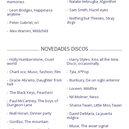
Natalie Imbruglia, Algorithm
memories
Sam Smith, Hazel eyes
Leon Bridges, Happiness
anytime
Nothing but Thieves, Stray
dogs
Peter Gabriel, o/i
Alex Warren, Wildchild
NOVEDADES DISCOS
Holly Humberstone, Cruel
Harry Styles, Kiss all the time.
world
Disco, occasionally.
Charli xcx, Music, fashion, film
Tyla, A*Pop
Gracie Abrams, Daughter from
Bunbury, De un siglo anterior
hell
Loreen, Wildfire
The Black Keys, Peaches!
Nil Moliner, Nexo
Paul McCartney, The boys of
Dungeon Lane
Shania Twain, Little Miss Twain
Niall Horan, Dinner party
David DeMaría, La puerta
mágica
Gorillaz, The mountain
Muse, The wow! signal