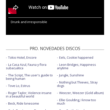
Drunk and irresponsible
PRO. NOVEDADES DISCOS
Tokio Hotel, Encore
Eels, Cookie happened
La Casa Azul, Fauna y flora
Leon Bridges, Happiness
subacuática
anytime
The Script, The user's guide to
Jungle, Sunshine
being human
Nothing but Thieves, Stray
Tove Lo, Estrus
dogs
Roger Taylor, Violence insane
Weezer, Weezer (Gold album)
in a beautiful world
Ellie Goulding, I know too
Beck, Ride lonesome
much