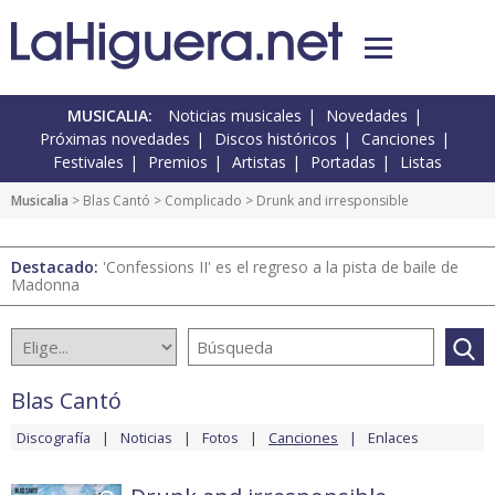
MUSICALIA:
Noticias musicales
Novedades
Próximas novedades
Discos históricos
Canciones
Festivales
Premios
Artistas
Portadas
Listas
Musicalia
>
Blas Cantó
>
Complicado
> Drunk and irresponsible
Destacado:
'Confessions II' es el regreso a la pista de baile de
Madonna
Blas Cantó
Discografía
Noticias
Fotos
Canciones
Enlaces