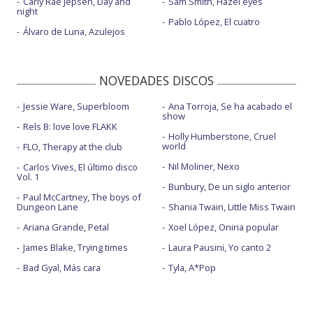
Carly Rae Jepsen, Day and
Sam Smith, Hazel eyes
night
Pablo López, El cuatro
Álvaro de Luna, Azulejos
NOVEDADES DISCOS
Jessie Ware, Superbloom
Ana Torroja, Se ha acabado el
show
Rels B: love love FLAKK
Holly Humberstone, Cruel
world
FLO, Therapy at the club
Nil Moliner, Nexo
Carlos Vives, El último disco
Vol. 1
Bunbury, De un siglo anterior
Paul McCartney, The boys of
Dungeon Lane
Shania Twain, Little Miss Twain
Ariana Grande, Petal
Xoel López, Oniria popular
James Blake, Trying times
Laura Pausini, Yo canto 2
Bad Gyal, Más cara
Tyla, A*Pop