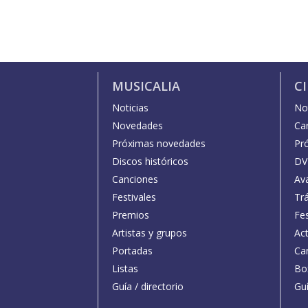
MUSICALIA
C
Noticias
Not
Novedades
Car
Próximas novedades
Pr
Discos históricos
DV
Canciones
Av
Festivales
Trá
Premios
Fe
Artistas y grupos
Act
Portadas
Car
Listas
Bo
Guía / directorio
Guí