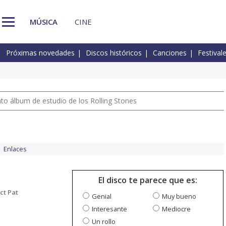
MÚSICA
CINE
Próximas novedades
Discos históricos
Canciones
Festival
nto álbum de estudio de los Rolling Stones
Enlaces
El disco te parece que es:
ct Pat
Genial
Muy bueno
Interesante
Mediocre
Un rollo