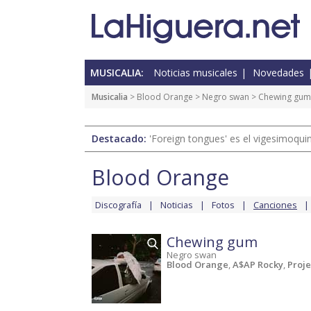
MUSICALIA:
Noticias musicales
Novedades
Musicalia
>
Blood Orange
>
Negro swan
> Chewing gum
Destacado:
'Foreign tongues' es el vigesimoqui
Blood Orange
Discografía
Noticias
Fotos
Canciones
Chewing gum
Negro swan
Blood Orange
,
A$AP Rocky
,
Proje