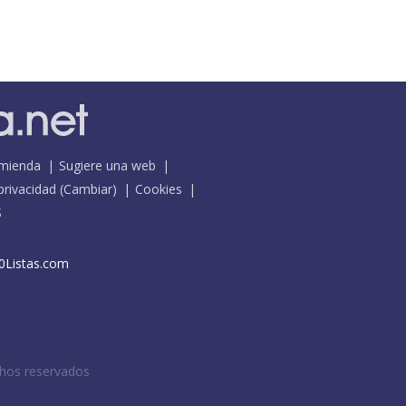
mienda
Sugiere una web
 privacidad
(
Cambiar
)
Cookies
S
0Listas.com
chos reservados