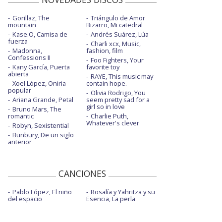
Gorillaz, The
Triángulo de Amor
mountain
Bizarro, Mi catedral
Kase.O, Camisa de
Andrés Suárez, Lúa
fuerza
Charli xcx, Music,
Madonna,
fashion, film
Confessions II
Foo Fighters, Your
Kany García, Puerta
favorite toy
abierta
RAYE, This music may
Xoel López, Oniria
contain hope.
popular
Olivia Rodrigo, You
Ariana Grande, Petal
seem pretty sad for a
girl so in love
Bruno Mars, The
romantic
Charlie Puth,
Whatever's clever
Robyn, Sexistential
Bunbury, De un siglo
anterior
CANCIONES
Pablo López, El niño
Rosalía y Yahritza y su
del espacio
Esencia, La perla