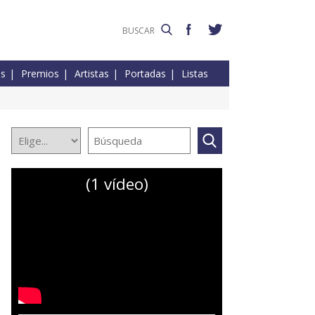
es
Premios
Artistas
Portadas
Listas
(1 vídeo)