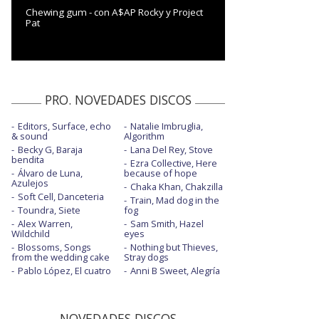
Chewing gum - con A$AP Rocky y Project
Pat
PRO. NOVEDADES DISCOS
Editors, Surface, echo
Natalie Imbruglia,
& sound
Algorithm
Becky G, Baraja
Lana Del Rey, Stove
bendita
Ezra Collective, Here
Álvaro de Luna,
because of hope
Azulejos
Chaka Khan, Chakzilla
Soft Cell, Danceteria
Train, Mad dog in the
Toundra, Siete
fog
Alex Warren,
Sam Smith, Hazel
Wildchild
eyes
Blossoms, Songs
Nothing but Thieves,
from the wedding cake
Stray dogs
Pablo López, El cuatro
Anni B Sweet, Alegría
NOVEDADES DISCOS