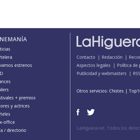
INEMANÍA
icias
telera
Contacto
Redacción
Reco
óximos estrenos
Aspectos legales
Política de
D
Publicidad y webmasters
RS
ances
ilers
Otros servicios:
Chistes
|
Top1
stivales + premios
ores y actrices
teles
x-office
LaHiguera.net. Todos los dere
a / directorio