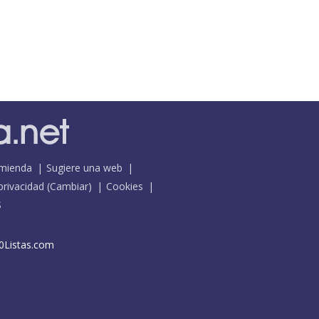
mienda
Sugiere una web
 privacidad
(
Cambiar
)
Cookies
S
0Listas.com