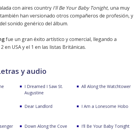
alada con aires country
I'll Be Your Baby Tonight
, una muy
también han versionado otros compañeros de profesión, y
 del sonido genérico del álbum.
ng
fue un gran éxito artístico y comercial, llegando a
 en USA y el 1 en las listas Británicas.
Letras y audio
ne
I Dreamed I Saw St.
All Along the Watchtower
Augustine
Dear Landlord
I Am a Lonesome Hobo
senger
Down Along the Cove
I'll Be Your Baby Tonight