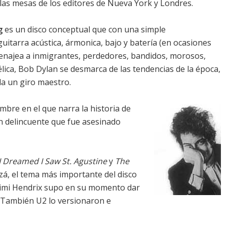
las mesas de los editores de Nueva York y Londres.
g
es un disco conceptual que con una simple
uitarra acústica, ármonica, bajo y batería (en ocasiones
menajea a inmigrantes, perdedores, bandidos, morosos,
lica, Bob Dylan se desmarca de las tendencias de la época,
da un giro maestro.
mbre en el que narra la historia de
un delincuente que fue asesinado
I Dreamed I Saw St. Agustine
y
The
izá, el tema más importante del disco
 Jimi Hendrix supo en su momento dar
o. También U2 lo versionaron e