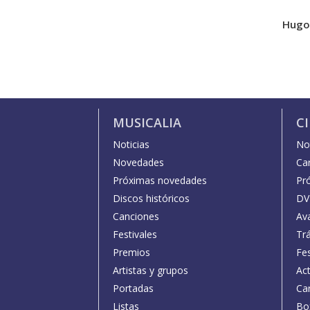
Hugo
MUSICALIA
C
Noticias
Not
Novedades
Car
Próximas novedades
Pr
Discos históricos
DV
Canciones
Av
Festivales
Trá
Premios
Fe
Artistas y grupos
Act
Portadas
Car
Listas
Bo