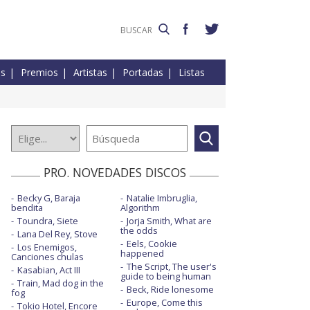
es
Premios
Artistas
Portadas
Listas
PRO. NOVEDADES DISCOS
Becky G, Baraja
Natalie Imbruglia,
bendita
Algorithm
Toundra, Siete
Jorja Smith, What are
the odds
Lana Del Rey, Stove
Eels, Cookie
Los Enemigos,
happened
Canciones chulas
The Script, The user's
Kasabian, Act III
guide to being human
Train, Mad dog in the
Beck, Ride lonesome
fog
Europe, Come this
Tokio Hotel, Encore