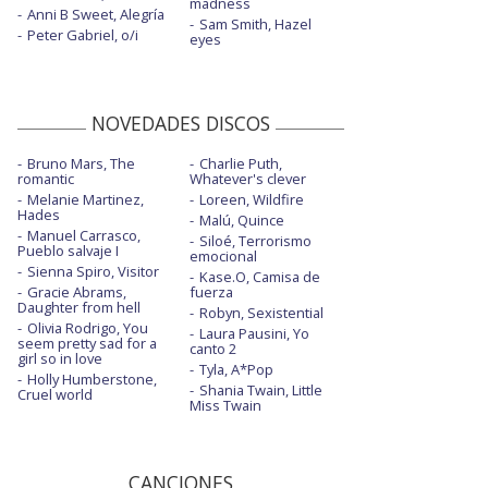
madness
Anni B Sweet, Alegría
Sam Smith, Hazel
Peter Gabriel, o/i
eyes
NOVEDADES DISCOS
Bruno Mars, The
Charlie Puth,
romantic
Whatever's clever
Melanie Martinez,
Loreen, Wildfire
Hades
Malú, Quince
Manuel Carrasco,
Siloé, Terrorismo
Pueblo salvaje I
emocional
Sienna Spiro, Visitor
Kase.O, Camisa de
Gracie Abrams,
fuerza
Daughter from hell
Robyn, Sexistential
Olivia Rodrigo, You
Laura Pausini, Yo
seem pretty sad for a
canto 2
girl so in love
Tyla, A*Pop
Holly Humberstone,
Shania Twain, Little
Cruel world
Miss Twain
CANCIONES