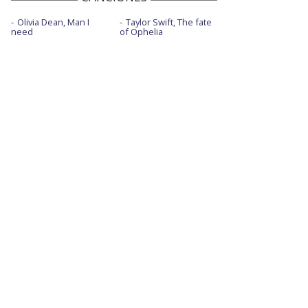
Olivia Dean, Man I
Taylor Swift, The fate
need
of Ophelia