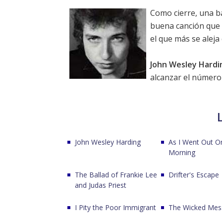
Como cierre, una b
buena canción que 
el que más se aleja
John Wesley Hardi
alcanzar el número 2
John Wesley Harding
As I Went Out O
Morning
The Ballad of Frankie Lee
Drifter's Escape
and Judas Priest
I Pity the Poor Immigrant
The Wicked Mes