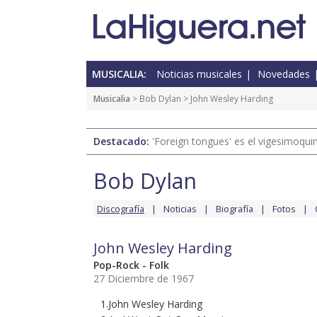
MUSICALIA:
Noticias musicales
Novedades
Musicalia
>
Bob Dylan
> John Wesley Harding
Destacado:
'Foreign tongues' es el vigesimoqui
Bob Dylan
Discografía
Noticias
Biografía
Fotos
John Wesley Harding
Pop-Rock - Folk
27 Diciembre de 1967
1.John Wesley Harding