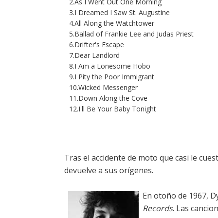
2.As I Went Out One Morning
3.I Dreamed I Saw St. Augustine
4.All Along the Watchtower
5.Ballad of Frankie Lee and Judas Priest
6.Drifter's Escape
7.Dear Landlord
8.I Am a Lonesome Hobo
9.I Pity the Poor Immigrant
10.Wicked Messenger
11.Down Along the Cove
12.I'll Be Your Baby Tonight
Tras el accidente de moto que casi le cues
devuelve a sus orígenes.
En otoño de 1967, D
Records
. Las cancio