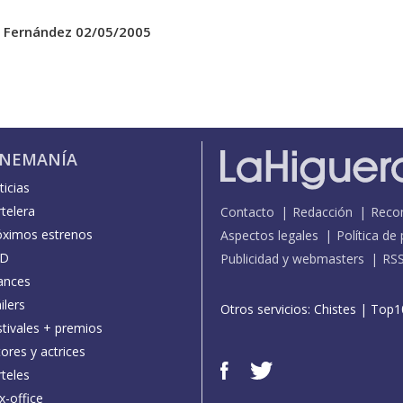
 Fernández 02/05/2005
INEMANÍA
icias
telera
Contacto
Redacción
Reco
óximos estrenos
Aspectos legales
Política de
D
Publicidad y webmasters
RS
ances
ilers
Otros servicios:
Chistes
|
Top1
stivales + premios
ores y actrices
teles
x-office