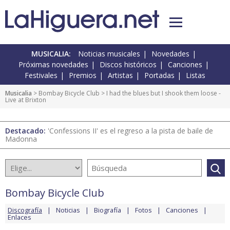
MUSICALIA:
Noticias musicales
Novedades
Próximas novedades
Discos históricos
Canciones
Festivales
Premios
Artistas
Portadas
Listas
Musicalia
>
Bombay Bicycle Club
> I had the blues but I shook them loose -
Live at Brixton
Destacado:
'Confessions II' es el regreso a la pista de baile de
Madonna
Bombay Bicycle Club
Discografía
Noticias
Biografía
Fotos
Canciones
Enlaces