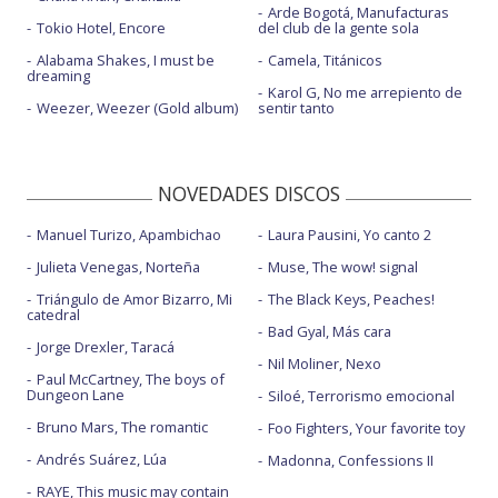
Arde Bogotá, Manufacturas
Tokio Hotel, Encore
del club de la gente sola
Alabama Shakes, I must be
Camela, Titánicos
dreaming
Karol G, No me arrepiento de
Weezer, Weezer (Gold album)
sentir tanto
NOVEDADES DISCOS
Manuel Turizo, Apambichao
Laura Pausini, Yo canto 2
Julieta Venegas, Norteña
Muse, The wow! signal
Triángulo de Amor Bizarro, Mi
The Black Keys, Peaches!
catedral
Bad Gyal, Más cara
Jorge Drexler, Taracá
Nil Moliner, Nexo
Paul McCartney, The boys of
Dungeon Lane
Siloé, Terrorismo emocional
Bruno Mars, The romantic
Foo Fighters, Your favorite toy
Andrés Suárez, Lúa
Madonna, Confessions II
RAYE, This music may contain