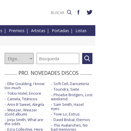
es
Premios
Artistas
Portadas
Listas
PRO. NOVEDADES DISCOS
Ellie Goulding, I know
Soft Cell, Danceteria
too much
Toundra, Siete
Tokio Hotel, Encore
Phoebe Bridgers, Lost
Camela, Titánicos
weekend
Anni B Sweet, Alegría
Sam Smith, Hazel
eyes
Weezer, Weezer
(Gold album)
Tove Lo, Estrus
Jorja Smith, What are
David Bisbal, Eternos
the odds
The Avalanches, No
Ezra Collective, Here
bad memories