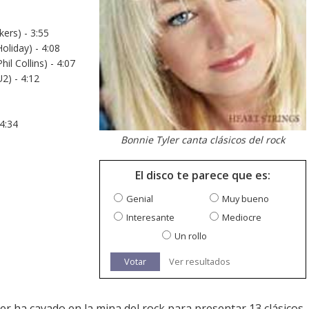
ers) - 3:55
oliday) - 4:08
il Collins) - 4:07
U2) - 4:12
4:34
Bonnie Tyler canta clásicos del rock
El disco te parece que es:
Genial
Muy bueno
Interesante
Mediocre
Un rollo
Votar
Ver resultados
r ha cavado en la mina del rock para presentar 13 clásicos.