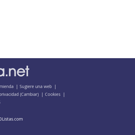
mienda
Sugiere una web
 privacidad
(
Cambiar
)
Cookies
S
0Listas.com