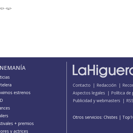
<i> <u>
INEMANÍA
icias
telera
Contacto
Redacción
Reco
óximos estrenos
Aspectos legales
Política de
D
Publicidad y webmasters
RS
ances
ilers
Otros servicios:
Chistes
|
Top1
stivales + premios
ores y actrices