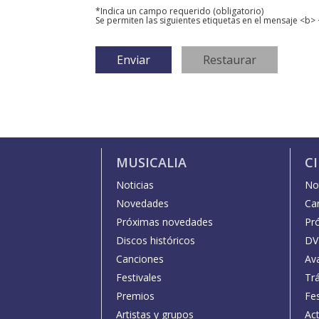
*Indica un campo requerido (obligatorio)
Se permiten las siguientes etiquetas en el mensaje <b> 
MUSICALIA
C
Noticias
Not
Novedades
Car
Próximas novedades
Pr
Discos históricos
DV
Canciones
Av
Festivales
Trá
Premios
Fe
Artistas y grupos
Act