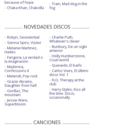
because of hope
Train, Mad dog in the
Chaka Khan, Chakzilla
fog
NOVEDADES DISCOS
Robyn, Sexistential
Charlie Puth,
Whatever's clever
Sienna Spiro, Visitor
Bunbury, De un siglo
Melanie Martinez,
anterior
Hades
Holly Humberstone,
Fangoria, La verdad o
Cruel world
la imaginación
Quevedo, El baifo
Madonna,
Confessions II
Carlos Vives, El último
disco Vol. 1
Melendi, Pop rock
FLO, Therapy at the
Gracie Abrams,
club
Daughter from hell
Harry Styles, Kiss all
Gorillaz, The
the time. Disco,
mountain
occasionally.
Jessie Ware,
Superbloom
CANCIONES