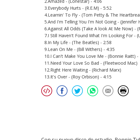
2.Amazed - (Lonestar) - 4:06
3.Everybody Hurts - (R.E.M) - 5:52
4.Learnin' To Fly - (Tom Petty & The Heartbreak
5.And I'm Telling You I'm Not Going - (Jennifer H
6.Against All Odds (Take A look At Me Now) - (Ph
7.I Still Haven't Found What I'm Looking For - (
8.In My Life - (The Beatles) - 2:58
9.Lean On Me - (Bill Withers) - 4:35
10.I Can't Make You Love Me - (Bonnie Raitt) - 
11.Need Your Love So Bad - (Fleetwood Mac)
12.Right Here Waiting - (Richard Marx)
13.It's Over - (Roy Orbison) - 4:15
Con su nuevo disco de estudio, Bonnie Tyle