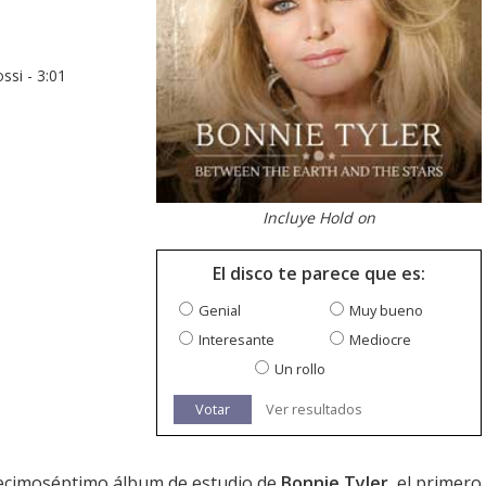
ssi - 3:01
Incluye Hold on
El disco te parece que es:
Genial
Muy bueno
Interesante
Mediocre
Un rollo
Votar
Ver resultados
decimoséptimo álbum de estudio de
Bonnie Tyler
, el primero