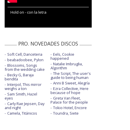
Hold on - con la letra
PRO. NOVEDADES DISCOS
Soft Cell, Danceteria
Eels, Cookie
happened
beabadoobee, Pylon
Natalie Imbruglia,
Blossoms, Songs
Algorithm
from the wedding cake
The Script, The user's
Becky G, Baraja
guide to being human
bendita
Anni B Sweet, Alegría
Interpol, This mirror
weighs a ton
Ezra Collective, Here
because of hope
Sam Smith, Hazel
eyes
Greta Van Fleet,
Palace for the people
Carly Rae Jepsen, Day
and night
Tokio Hotel, Encore
Camela, Titánicos
Toundra, Siete