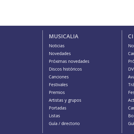
MUSICALIA
C
Noticias
Not
Novedades
Car
Próximas novedades
Pr
Discos históricos
DV
Canciones
Av
Festivales
Trá
Premios
Fe
Artistas y grupos
Act
Portadas
Car
Listas
Bo
Guía / directorio
Guí