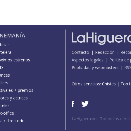
INEMANÍA
icias
telera
Contacto
Redacción
Reco
óximos estrenos
Aspectos legales
Política de
D
Publicidad y webmasters
RS
ances
ilers
Otros servicios:
Chistes
|
Top1
stivales + premios
ores y actrices
teles
x-office
LaHiguera.net. Todos los dere
a / directorio