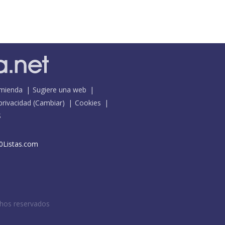
mienda
Sugiere una web
 privacidad
(
Cambiar
)
Cookies
S
0Listas.com
chos reservados