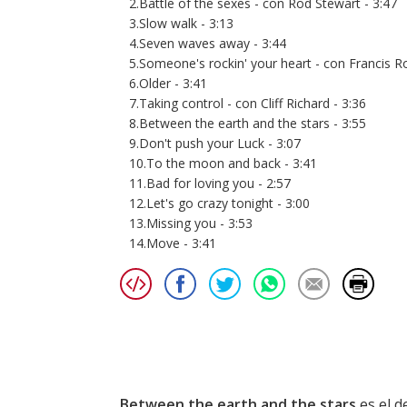
2.Battle of the sexes - con Rod Stewart - 3:47
3.Slow walk - 3:13
4.Seven waves away - 3:44
5.Someone's rockin' your heart - con Francis Ro
6.Older - 3:41
7.Taking control - con Cliff Richard - 3:36
8.Between the earth and the stars - 3:55
9.Don't push your Luck - 3:07
10.To the moon and back - 3:41
11.Bad for loving you - 2:57
12.Let's go crazy tonight - 3:00
13.Missing you - 3:53
14.Move - 3:41
Between the earth and the stars
es el 