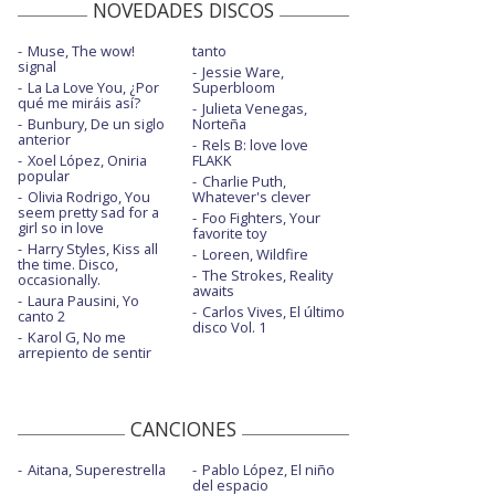
NOVEDADES DISCOS
Muse, The wow!
tanto
signal
Jessie Ware,
La La Love You, ¿Por
Superbloom
qué me miráis así?
Julieta Venegas,
Bunbury, De un siglo
Norteña
anterior
Rels B: love love
Xoel López, Oniria
FLAKK
popular
Charlie Puth,
Olivia Rodrigo, You
Whatever's clever
seem pretty sad for a
Foo Fighters, Your
girl so in love
favorite toy
Harry Styles, Kiss all
Loreen, Wildfire
the time. Disco,
The Strokes, Reality
occasionally.
awaits
Laura Pausini, Yo
Carlos Vives, El último
canto 2
disco Vol. 1
Karol G, No me
arrepiento de sentir
CANCIONES
Aitana, Superestrella
Pablo López, El niño
del espacio