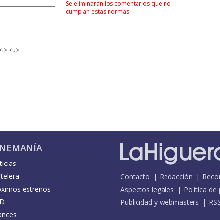
Se eliminarán los comentarios que no
cumplan estas normas
<i> <u>
INEMANÍA
icias
telera
Contacto
Redacción
Reco
óximos estrenos
Aspectos legales
Política de
D
Publicidad y webmasters
RS
ances