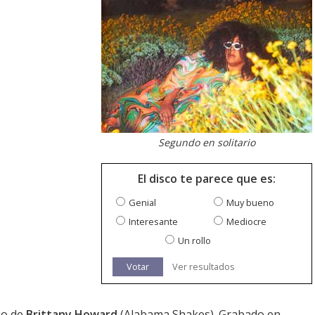
Segundo en solitario
El disco te parece que es:
Genial
Muy bueno
Interesante
Mediocre
Un rollo
Votar
Ver resultados
io de
Brittany Howard
(Alabama Shakes). Grabado en