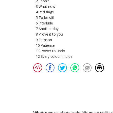
2.I don't
3.What now
4.Red flags
5.To be still
6.Interlude
7.Another day
8.Prove it to you
9.Samson
10.Patience
11.Power to undo
12.Every colour in blue
What now
es el segundo álbum en solitar