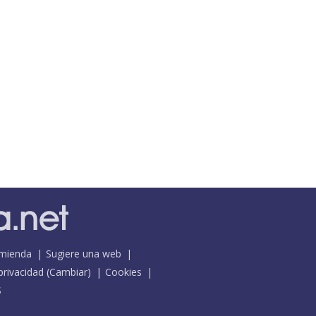
mienda
Sugiere una web
 privacidad
(
Cambiar
)
Cookies
S