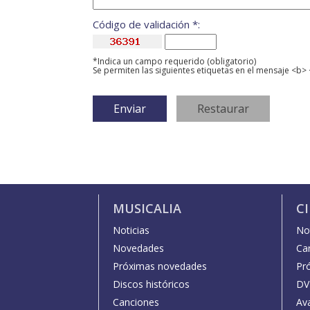
Código de validación *:
*Indica un campo requerido (obligatorio)
Se permiten las siguientes etiquetas en el mensaje <b> 
MUSICALIA
C
Noticias
Not
Novedades
Car
Próximas novedades
Pr
Discos históricos
DV
Canciones
Av