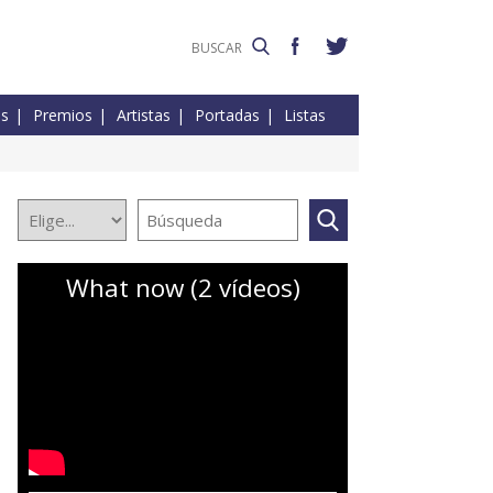
es
Premios
Artistas
Portadas
Listas
What now (2 vídeos)