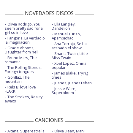
NOVEDADES DISCOS
Olivia Rodrigo, You
Ella Langley,
seem pretty sad for a
Dandelion
girl so in love
Manuel Turizo,
Fangoria, La verdad o
Apambichao
la imaginación
Ana Torroja, Se ha
Gracie Abrams,
acabado el show
Daughter from hell
Shania Twain, Little
Bruno Mars, The
Miss Twain
romantic
Xoel López, Oniria
The Rolling Stones,
popular
Foreign tongues
James Blake, Trying
Gorillaz, The
times
mountain
Juanes, JuanesTeban
Rels B: love love
Jessie Ware,
FLAKK
Superbloom
The Strokes, Reality
awaits
CANCIONES
Aitana, Superestrella
Olivia Dean, Man I