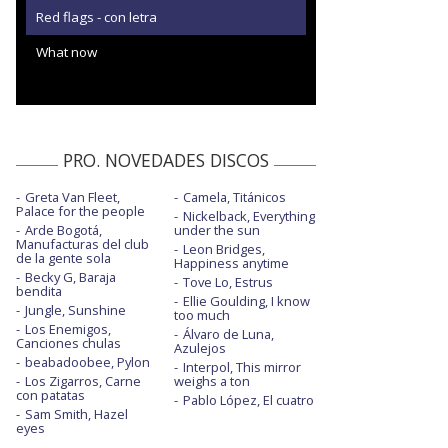
Red flags - con letra
What now
PRO. NOVEDADES DISCOS
Greta Van Fleet,
Camela, Titánicos
Palace for the people
Nickelback, Everything
Arde Bogotá,
under the sun
Manufacturas del club
Leon Bridges,
de la gente sola
Happiness anytime
Becky G, Baraja
Tove Lo, Estrus
bendita
Ellie Goulding, I know
Jungle, Sunshine
too much
Los Enemigos,
Álvaro de Luna,
Canciones chulas
Azulejos
beabadoobee, Pylon
Interpol, This mirror
Los Zigarros, Carne
weighs a ton
con patatas
Pablo López, El cuatro
Sam Smith, Hazel
eyes