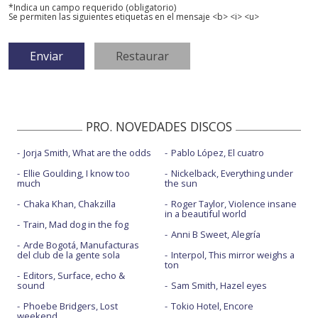
*Indica un campo requerido (obligatorio)
Se permiten las siguientes etiquetas en el mensaje <b> <i> <u>
PRO. NOVEDADES DISCOS
Jorja Smith, What are the odds
Pablo López, El cuatro
Ellie Goulding, I know too
Nickelback, Everything under
much
the sun
Chaka Khan, Chakzilla
Roger Taylor, Violence insane
in a beautiful world
Train, Mad dog in the fog
Anni B Sweet, Alegría
Arde Bogotá, Manufacturas
del club de la gente sola
Interpol, This mirror weighs a
ton
Editors, Surface, echo &
sound
Sam Smith, Hazel eyes
Phoebe Bridgers, Lost
Tokio Hotel, Encore
weekend