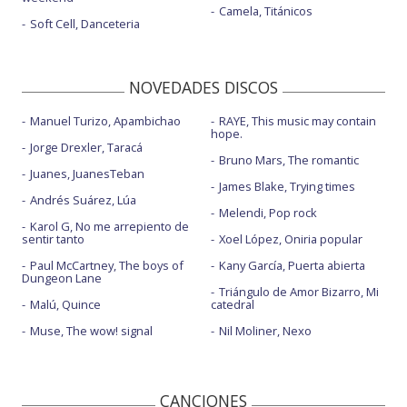
Camela, Titánicos
Soft Cell, Danceteria
NOVEDADES DISCOS
Manuel Turizo, Apambichao
RAYE, This music may contain
hope.
Jorge Drexler, Taracá
Bruno Mars, The romantic
Juanes, JuanesTeban
James Blake, Trying times
Andrés Suárez, Lúa
Melendi, Pop rock
Karol G, No me arrepiento de
sentir tanto
Xoel López, Oniria popular
Paul McCartney, The boys of
Kany García, Puerta abierta
Dungeon Lane
Triángulo de Amor Bizarro, Mi
Malú, Quince
catedral
Muse, The wow! signal
Nil Moliner, Nexo
CANCIONES