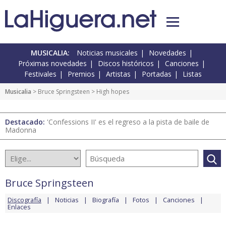
MUSICALIA:
Noticias musicales
Novedades
Próximas novedades
Discos históricos
Canciones
Festivales
Premios
Artistas
Portadas
Listas
Musicalia
>
Bruce Springsteen
> High hopes
Destacado:
'Confessions II' es el regreso a la pista de baile de
Madonna
Bruce Springsteen
Discografía
Noticias
Biografía
Fotos
Canciones
Enlaces