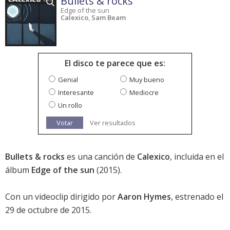
Bullets & rocks
Edge of the sun
Calexico
,
Sam Beam
El disco te parece que es:
Genial
Muy bueno
Interesante
Mediocre
Un rollo
Votar
Ver resultados
Bullets & rocks
es una canción de
Calexico
, incluida en el
álbum
Edge of the sun
(2015).
Con un videoclip dirigido por
Aaron Hymes
, estrenado el
29 de octubre de 2015.