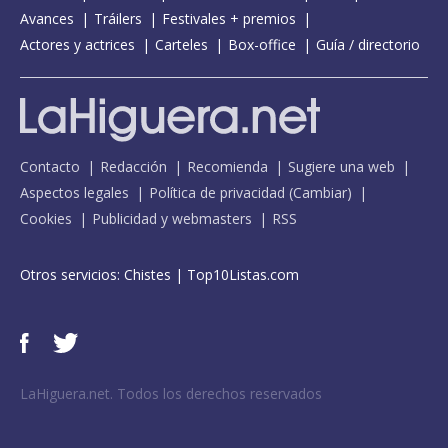
Avances
Tráilers
Festivales + premios
Actores y actrices
Carteles
Box-office
Guía / directorio
Contacto
Redacción
Recomienda
Sugiere una web
Aspectos legales
Política de privacidad
(
Cambiar
)
Cookies
Publicidad y webmasters
RSS
Otros servicios:
Chistes
|
Top10Listas.com
LaHiguera.net. Todos los derechos reservados