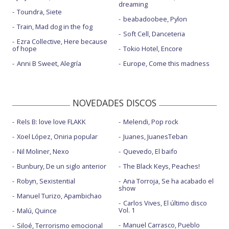
dreaming
Toundra, Siete
beabadoobee, Pylon
Train, Mad dog in the fog
Soft Cell, Danceteria
Ezra Collective, Here because
of hope
Tokio Hotel, Encore
Anni B Sweet, Alegría
Europe, Come this madness
NOVEDADES DISCOS
Rels B: love love FLAKK
Melendi, Pop rock
Xoel López, Oniria popular
Juanes, JuanesTeban
Nil Moliner, Nexo
Quevedo, El baifo
Bunbury, De un siglo anterior
The Black Keys, Peaches!
Robyn, Sexistential
Ana Torroja, Se ha acabado el
show
Manuel Turizo, Apambichao
Carlos Vives, El último disco
Vol. 1
Malú, Quince
Manuel Carrasco, Pueblo
Siloé, Terrorismo emocional