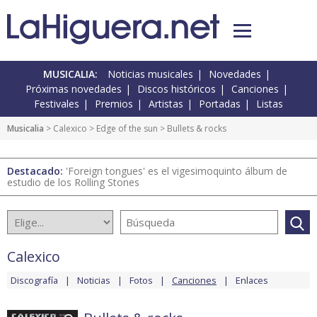
MUSICALIA:
Noticias musicales
Novedades
Próximas novedades
Discos históricos
Canciones
Festivales
Premios
Artistas
Portadas
Listas
Musicalia
>
Calexico
>
Edge of the sun
> Bullets & rocks
Destacado:
'Foreign tongues' es el vigesimoquinto álbum de
estudio de los Rolling Stones
Calexico
Discografía
Noticias
Fotos
Canciones
Enlaces