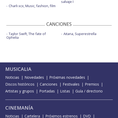
salvaje I
Charli xcx, Music, fashion, film
CANCIONES
Taylor Swift, The fate of
Aitana, Superestrella
Ophelia
MUSICALIA
Noticias
Novedades
Próximas novedades
Discos históricos
Canciones
Festivales
Premios
Artistas y grupos
Portadas
Listas
Guía / directorio
CINEMANÍA
Noticias
Cartelera
Próximos estrenos
DVD