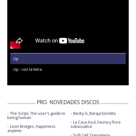
Up
Up - con la letra
PRO. NOVEDADES DISCOS
The Script, The user's guide to
Becky G, Baraja bendita
being human
La Casa Azul, Fauna y flora
Leon Bridges, Happiness
subacuática
anytime
Soft Cell, Danceteria