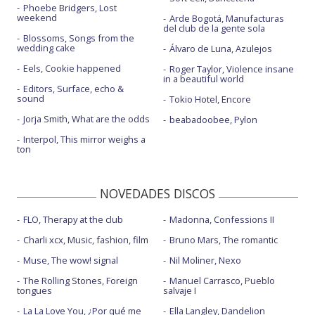
Phoebe Bridgers, Lost
weekend
Arde Bogotá, Manufacturas
del club de la gente sola
Blossoms, Songs from the
wedding cake
Álvaro de Luna, Azulejos
Eels, Cookie happened
Roger Taylor, Violence insane
in a beautiful world
Editors, Surface, echo &
sound
Tokio Hotel, Encore
Jorja Smith, What are the odds
beabadoobee, Pylon
Interpol, This mirror weighs a
ton
NOVEDADES DISCOS
FLO, Therapy at the club
Madonna, Confessions II
Charli xcx, Music, fashion, film
Bruno Mars, The romantic
Muse, The wow! signal
Nil Moliner, Nexo
The Rolling Stones, Foreign
Manuel Carrasco, Pueblo
tongues
salvaje I
La La Love You, ¿Por qué me
Ella Langley, Dandelion