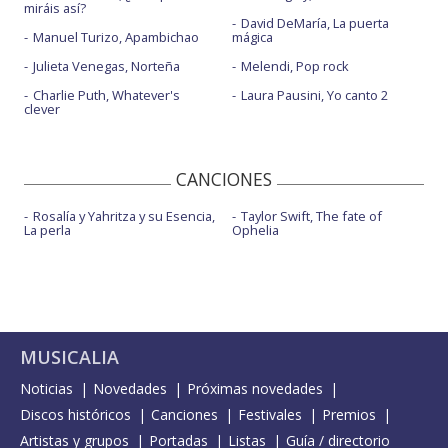
miráis así?
David DeMaría, La puerta
Manuel Turizo, Apambichao
mágica
Julieta Venegas, Norteña
Melendi, Pop rock
Charlie Puth, Whatever's
Laura Pausini, Yo canto 2
clever
CANCIONES
Rosalía y Yahritza y su Esencia,
Taylor Swift, The fate of
La perla
Ophelia
MUSICALIA
Noticias
Novedades
Próximas novedades
Discos históricos
Canciones
Festivales
Premios
Artistas y grupos
Portadas
Listas
Guía / directorio