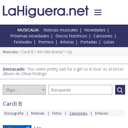
MUSICALIA:
Noticias musicales
Novedades
Próximas novedades
Discos históricos
Canciones
Festivales
Premios
Artistas
Portadas
Listas
Musicalia
>
Cardi B
>
Am I the drama?
> Up
Destacado:
'You seem pretty sad for a girl so in love' es el tercer
álbum de Olivia Rodrigo
Cardi B
Discografía
Noticias
Fotos
Canciones
Enlaces