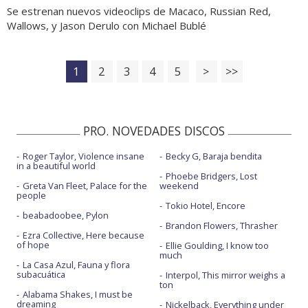
Se estrenan nuevos videoclips de Macaco, Russian Red,
Wallows, y Jason Derulo con Michael Bublé
1
2
3
4
5
>
>>
PRO. NOVEDADES DISCOS
Roger Taylor, Violence insane
Becky G, Baraja bendita
in a beautiful world
Phoebe Bridgers, Lost
Greta Van Fleet, Palace for the
weekend
people
Tokio Hotel, Encore
beabadoobee, Pylon
Brandon Flowers, Thrasher
Ezra Collective, Here because
of hope
Ellie Goulding, I know too
much
La Casa Azul, Fauna y flora
subacuática
Interpol, This mirror weighs a
ton
Alabama Shakes, I must be
dreaming
Nickelback, Everything under