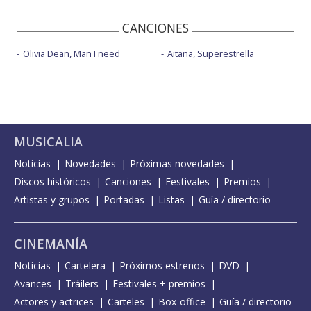
CANCIONES
Olivia Dean, Man I need
Aitana, Superestrella
MUSICALIA
Noticias
Novedades
Próximas novedades
Discos históricos
Canciones
Festivales
Premios
Artistas y grupos
Portadas
Listas
Guía / directorio
CINEMANÍA
Noticias
Cartelera
Próximos estrenos
DVD
Avances
Tráilers
Festivales + premios
Actores y actrices
Carteles
Box-office
Guía / directorio