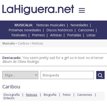
MUSICALIA:
Noticias musicales
Novedades
Próximas novedades
Discos históricos
Canciones
Festivales
Premios
Artistas
Portadas
Listas
Musicalia
>
Caribou
> Noticias
Destacado:
'You seem pretty sad for a girl so in love' es el tercer
álbum de Olivia Rodrigo
Caribou
Discografía
Noticias
Biografía
Fotos
Canciones
Enlaces