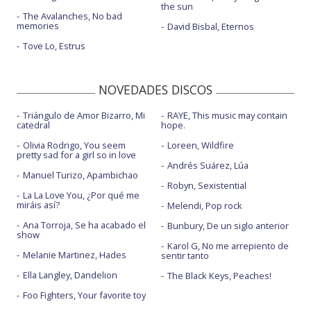
the sun
The Avalanches, No bad
memories
David Bisbal, Eternos
Tove Lo, Estrus
NOVEDADES DISCOS
Triángulo de Amor Bizarro, Mi
RAYE, This music may contain
catedral
hope.
Olivia Rodrigo, You seem
Loreen, Wildfire
pretty sad for a girl so in love
Andrés Suárez, Lúa
Manuel Turizo, Apambichao
Robyn, Sexistential
La La Love You, ¿Por qué me
miráis así?
Melendi, Pop rock
Ana Torroja, Se ha acabado el
Bunbury, De un siglo anterior
show
Karol G, No me arrepiento de
Melanie Martinez, Hades
sentir tanto
Ella Langley, Dandelion
The Black Keys, Peaches!
Foo Fighters, Your favorite toy