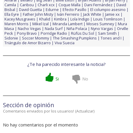
Amaral
Belako
Big Sean
Billie Eilish
Bryan Adams
Bryan Ferry
Camila
Caribou
Charli xcx
Coque Malla
Dani Fernández
David
Bisbal
David Guetta
Edurne
Efecto Pasillo
El columpio asesino
Ella Eyre
Father John Misty
Iván Ferreiro
Jack White
Jamie xx
Kacey Musgraves
Khalid
Kimbra
Lola Indigo
Louis Tomlinson
Maren Morris
Mikel Izal
Miranda Lambert
Moses Sumney
Mura
Masa
Nacho Vegas
Nada Surf
Niña Polaca
Nyno Vargas
Orville
Peck
Pony Bravo
Porridge Radio
Rüfüs Du Sol
Sam Smith
Sidonie
Soccer Mommy
The Smashing Pumpkins
Tones and I
Triángulo de Amor Bizarro
Viva Suecia
¿Te ha parecido interesante la noticia?
Si
No
Sección de opinión
Comentarios enviados por los usuarios!
(
Actualizar
)
No hay comentarios por el momento