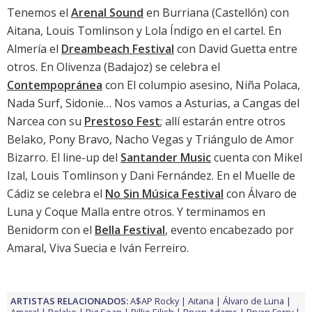
Tenemos el
Arenal Sound
en Burriana (Castellón) con
Aitana, Louis Tomlinson y Lola Índigo en el cartel. En
Almería el
Dreambeach Festival
con David Guetta entre
otros. En Olivenza (Badajoz) se celebra el
Contempopránea
con El columpio asesino, Niña Polaca,
Nada Surf, Sidonie… Nos vamos a Asturias, a Cangas del
Narcea con su
Prestoso Fest
; allí estarán entre otros
Belako, Pony Bravo, Nacho Vegas y Triángulo de Amor
Bizarro. El line-up del
Santander Music
cuenta con Mikel
Izal, Louis Tomlinson y Dani Fernández. En el Muelle de
Cádiz se celebra el
No Sin Música Festival
con Álvaro de
Luna y Coque Malla entre otros. Y terminamos en
Benidorm con el
Bella Festival
, evento encabezado por
Amaral, Viva Suecia e Iván Ferreiro.
ARTISTAS RELACIONADOS:
A$AP Rocky
Aitana
Álvaro de Luna