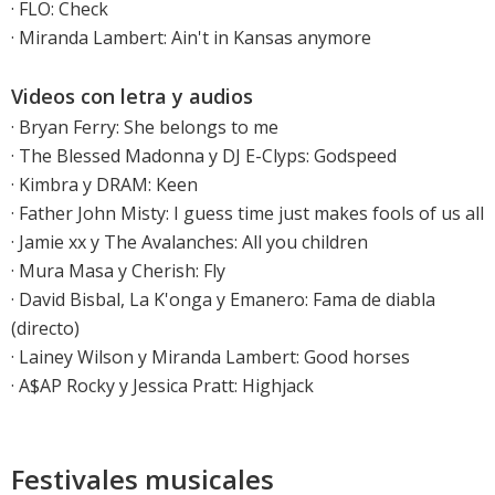
· FLO: Check
· Miranda Lambert: Ain't in Kansas anymore
Videos con letra y audios
·
Bryan Ferry: She belongs to me
·
The Blessed Madonna y DJ E-Clyps: Godspeed
·
Kimbra y DRAM: Keen
·
Father John Misty: I guess time just makes fools of us all
·
Jamie xx y The Avalanches: All you children
·
Mura Masa y Cherish: Fly
· David Bisbal, La K'onga y Emanero: Fama de diabla
(directo)
·
Lainey Wilson y Miranda Lambert: Good horses
·
A$AP Rocky y Jessica Pratt: Highjack
Festivales musicales