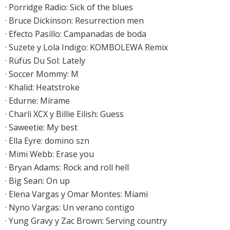
·
Porridge Radio: Sick of the blues
·
Bruce Dickinson: Resurrection men
·
Efecto Pasillo: Campanadas de boda
· Suzete y Lola Indigo: KOMBOLEWA Remix
· Rüfüs Du Sol: Lately
·
Soccer Mommy: M
·
Khalid: Heatstroke
·
Edurne: Mírame
·
Charli XCX y Billie Eilish: Guess
· Saweetie: My best
· Ella Eyre: domino szn
· Mimi Webb: Erase you
· Bryan Adams: Rock and roll hell
· Big Sean: On up
· Elena Vargas y Omar Montes: Miami
· Nyno Vargas: Un verano contigo
· Yung Gravy y Zac Brown: Serving country