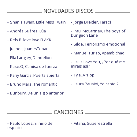
NOVEDADES DISCOS
Shania Twain, Little Miss Twain
Jorge Drexler, Taracá
Andrés Suárez, Lúa
Paul McCartney, The boys of
Dungeon Lane
Rels B: love love FLAKK
Siloé, Terrorismo emocional
Juanes, JuanesTeban
Manuel Turizo, Apambichao
Ella Langley, Dandelion
La La Love You, ¿Por qué me
miráis así?
Kase.O, Camisa de fuerza
Tyla, A*Pop
Kany García, Puerta abierta
Laura Pausini, Yo canto 2
Bruno Mars, The romantic
Bunbury, De un siglo anterior
CANCIONES
Pablo López, El niño del
Aitana, Superestrella
espacio