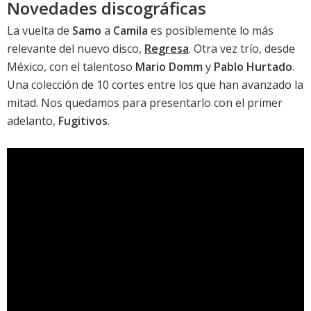
Novedades discográficas
La vuelta de
Samo
a
Camila
es posiblemente lo más
relevante del nuevo disco,
Regresa
. Otra vez trío, desde
México, con el talentoso
Mario Domm
y
Pablo Hurtado
.
Una colección de 10 cortes entre los que han avanzado la
mitad. Nos quedamos para presentarlo con el primer
adelanto,
Fugitivos
.