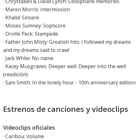
·
Chrystabell & David Lynch: Cellophane memories
·
Maren Morris: Intermission
·
Khalid: Sincere
·
Moses Sumney: Sophcore
·
Orville Peck: Stampede
·
Father John Misty: Greatish hits: I followed my dreams
and my dreams said to crawl
·
Jack White: No name
·
Kacey Musgraves: Deeper well: Deeper into the well
(reedición)
·
Sam Smith: In the lonely hour - 10th anniversary edition
Estrenos de canciones y videoclips
Videoclips oficiales
·
Caribou: Volume