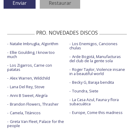
PRO. NOVEDADES DISCOS
Natalie Imbruglia, Algorithm
Los Enemigos, Canciones
chulas
Ellie Goulding, I know too
much
Arde Bogotá, Manufacturas
del club de la gente sola
Los Zigarros, Carne con
patatas
Roger Taylor, Violence insane
in a beautiful world
Alex Warren, Wildchild
Becky G, Baraja bendita
Lana Del Rey, Stove
Toundra, Siete
Anni B Sweet, Alegría
La Casa Azul, Fauna y flora
subacuática
Brandon Flowers, Thrasher
Europe, Come this madness
Camela, Titánicos
Greta Van Fleet, Palace for the
people