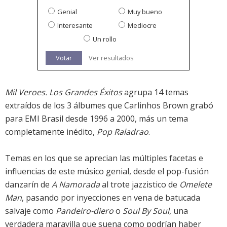
Genial
Muy bueno
Interesante
Mediocre
Un rollo
Votar
Ver resultados
Mil Veroes. Los Grandes Éxitos
agrupa 14 temas
extraídos de los 3 álbumes que Carlinhos Brown grabó
para EMI Brasil desde 1996 a 2000, más un tema
completamente inédito,
Pop Raladrao
.
Temas en los que se aprecian las múltiples facetas e
influencias de este músico genial, desde el pop-fusión
danzarín de
A Namorada
al trote jazzistico de
Omelete
Man
, pasando por inyecciones en vena de batucada
salvaje como
Pandeiro-diero
o
Soul By Soul
, una
verdadera maravilla que suena como podrían haber