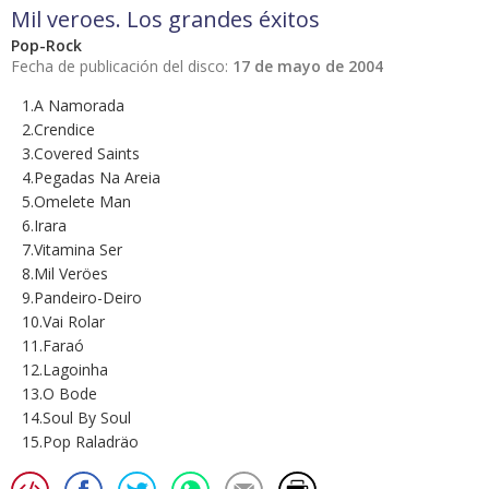
Mil veroes. Los grandes éxitos
Pop-Rock
Fecha de publicación del disco:
17 de mayo de 2004
1.A Namorada
2.Crendice
3.Covered Saints
4.Pegadas Na Areia
5.Omelete Man
6.Irara
7.Vitamina Ser
8.Mil Veröes
9.Pandeiro-Deiro
10.Vai Rolar
11.Faraó
12.Lagoinha
13.O Bode
14.Soul By Soul
15.Pop Raladräo