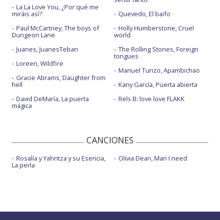
La La Love You, ¿Por qué me
miráis así?
Quevedo, El baifo
Paul McCartney, The boys of
Holly Humberstone, Cruel
Dungeon Lane
world
Juanes, JuanesTeban
The Rolling Stones, Foreign
tongues
Loreen, Wildfire
Manuel Turizo, Apambichao
Gracie Abrams, Daughter from
hell
Kany García, Puerta abierta
David DeMaría, La puerta
Rels B: love love FLAKK
mágica
CANCIONES
Rosalía y Yahritza y su Esencia,
Olivia Dean, Man I need
La perla