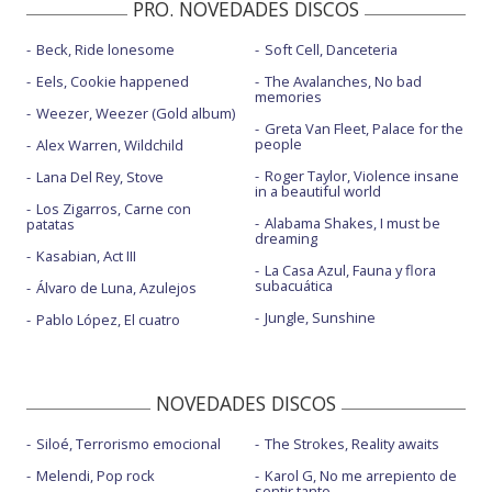
PRO. NOVEDADES DISCOS
Beck, Ride lonesome
Soft Cell, Danceteria
Eels, Cookie happened
The Avalanches, No bad
memories
Weezer, Weezer (Gold album)
Greta Van Fleet, Palace for the
people
Alex Warren, Wildchild
Roger Taylor, Violence insane
Lana Del Rey, Stove
in a beautiful world
Los Zigarros, Carne con
Alabama Shakes, I must be
patatas
dreaming
Kasabian, Act III
La Casa Azul, Fauna y flora
subacuática
Álvaro de Luna, Azulejos
Jungle, Sunshine
Pablo López, El cuatro
NOVEDADES DISCOS
Siloé, Terrorismo emocional
The Strokes, Reality awaits
Melendi, Pop rock
Karol G, No me arrepiento de
sentir tanto