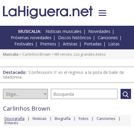
MUSICALIA:
Noticias musicales
Novedades
Próximas novedades
Discos históricos
Canciones
Festivales
Premios
Artistas
Portadas
Listas
Musicalia
>
Carlinhos Brown
> Mil veroes. Los grandes éxitos
Destacado:
'Confessions II' es el regreso a la pista de baile de
Madonna
Carlinhos Brown
Discografía
Noticias
Biografía
Fotos
Canciones
Enlaces