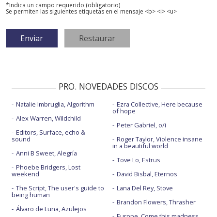
*Indica un campo requerido (obligatorio)
Se permiten las siguientes etiquetas en el mensaje <b> <i> <u>
PRO. NOVEDADES DISCOS
Natalie Imbruglia, Algorithm
Ezra Collective, Here because
of hope
Alex Warren, Wildchild
Peter Gabriel, o/i
Editors, Surface, echo &
sound
Roger Taylor, Violence insane
in a beautiful world
Anni B Sweet, Alegría
Tove Lo, Estrus
Phoebe Bridgers, Lost
weekend
David Bisbal, Eternos
The Script, The user's guide to
Lana Del Rey, Stove
being human
Brandon Flowers, Thrasher
Álvaro de Luna, Azulejos
Europe, Come this madness