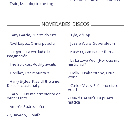
Train, Mad dog in the fog
NOVEDADES DISCOS
Kany García, Puerta abierta
Tyla, A*Pop
Xoel López, Oniria popular
Jessie Ware, Superbloom
Fangoria, La verdad o la
Kase.O, Camisa de fuerza
imaginación
La La Love You, ¿Por qué me
The Strokes, Reality awaits
miráis así?
Gorillaz, The mountain
Holly Humberstone, Cruel
world
Harry Styles, Kiss all the time.
Disco, occasionally.
Carlos Vives, El último disco
Vol. 1
Karol G, No me arrepiento de
sentir tanto
David DeMaría, La puerta
mágica
Andrés Suárez, Lúa
Quevedo, El baifo