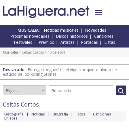
MUSICALIA:
Noticias musicales
Novedades
Próximas novedades
Discos históricos
Canciones
Festivales
Premios
Artistas
Portadas
Listas
Musicalia
>
Celtas Cortos
> 40 de abril
Destacado:
'Foreign tongues' es el vigesimoquinto álbum de
estudio de los Rolling Stones
Celtas Cortos
Discografía
Noticias
Biografía
Fotos
Canciones
Enlaces