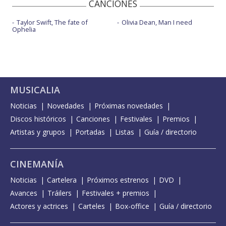
CANCIONES
Taylor Swift, The fate of
Olivia Dean, Man I need
Ophelia
MUSICALIA
Noticias
Novedades
Próximas novedades
Discos históricos
Canciones
Festivales
Premios
Artistas y grupos
Portadas
Listas
Guía / directorio
CINEMANÍA
Noticias
Cartelera
Próximos estrenos
DVD
Avances
Tráilers
Festivales + premios
Actores y actrices
Carteles
Box-office
Guía / directorio