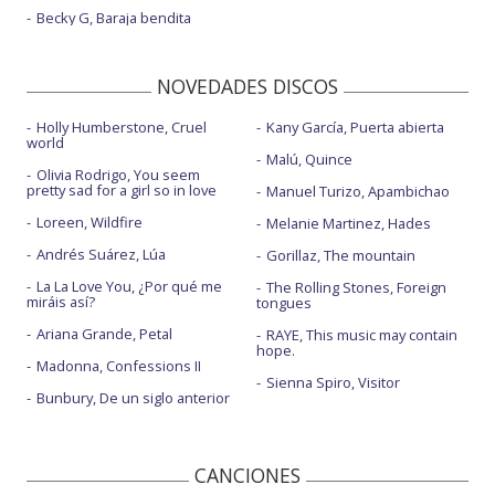
Becky G, Baraja bendita
NOVEDADES DISCOS
Holly Humberstone, Cruel
Kany García, Puerta abierta
world
Malú, Quince
Olivia Rodrigo, You seem
pretty sad for a girl so in love
Manuel Turizo, Apambichao
Loreen, Wildfire
Melanie Martinez, Hades
Andrés Suárez, Lúa
Gorillaz, The mountain
La La Love You, ¿Por qué me
The Rolling Stones, Foreign
miráis así?
tongues
Ariana Grande, Petal
RAYE, This music may contain
hope.
Madonna, Confessions II
Sienna Spiro, Visitor
Bunbury, De un siglo anterior
CANCIONES