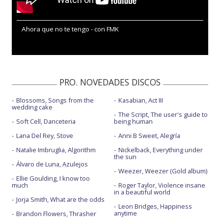
Ahora que no te tengo - con FMK
PRO. NOVEDADES DISCOS
Blossoms, Songs from the
Kasabian, Act III
wedding cake
The Script, The user's guide to
Soft Cell, Danceteria
being human
Lana Del Rey, Stove
Anni B Sweet, Alegría
Natalie Imbruglia, Algorithm
Nickelback, Everything under
the sun
Álvaro de Luna, Azulejos
Weezer, Weezer (Gold album)
Ellie Goulding, I know too
much
Roger Taylor, Violence insane
in a beautiful world
Jorja Smith, What are the odds
Leon Bridges, Happiness
anytime
Brandon Flowers, Thrasher