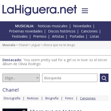
MUSICALIA:
Noticias musicales
Novedades
Próximas novedades
Discos históricos
Canciones
Festivales
Premios
Artistas
Portadas
Listas
Musicalia
>
Chanel
>
¡Agua!
> Ahora que no te tengo
Destacado:
'You seem pretty sad for a girl so in love' es el tercer
álbum de Olivia Rodrigo
Chanel
Discografía
Noticias
Biografía
Fotos
Canciones