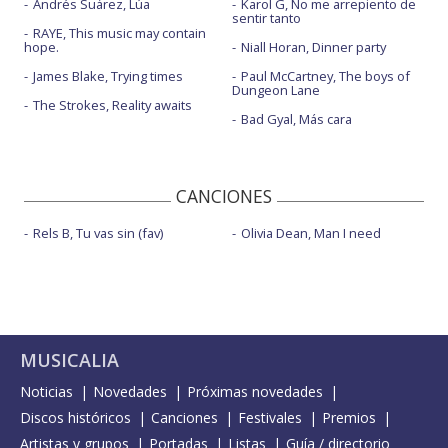
Andrés Suárez, Lúa
Karol G, No me arrepiento de
sentir tanto
RAYE, This music may contain
hope.
Niall Horan, Dinner party
James Blake, Trying times
Paul McCartney, The boys of
Dungeon Lane
The Strokes, Reality awaits
Bad Gyal, Más cara
CANCIONES
Rels B, Tu vas sin (fav)
Olivia Dean, Man I need
MUSICALIA
Noticias
Novedades
Próximas novedades
Discos históricos
Canciones
Festivales
Premios
Artistas y grupos
Portadas
Listas
Guía / directorio