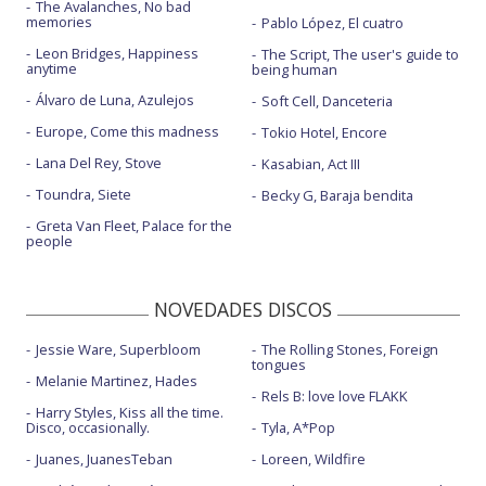
The Avalanches, No bad
memories
Pablo López, El cuatro
Leon Bridges, Happiness
The Script, The user's guide to
anytime
being human
Álvaro de Luna, Azulejos
Soft Cell, Danceteria
Europe, Come this madness
Tokio Hotel, Encore
Lana Del Rey, Stove
Kasabian, Act III
Toundra, Siete
Becky G, Baraja bendita
Greta Van Fleet, Palace for the
people
NOVEDADES DISCOS
Jessie Ware, Superbloom
The Rolling Stones, Foreign
tongues
Melanie Martinez, Hades
Rels B: love love FLAKK
Harry Styles, Kiss all the time.
Disco, occasionally.
Tyla, A*Pop
Juanes, JuanesTeban
Loreen, Wildfire