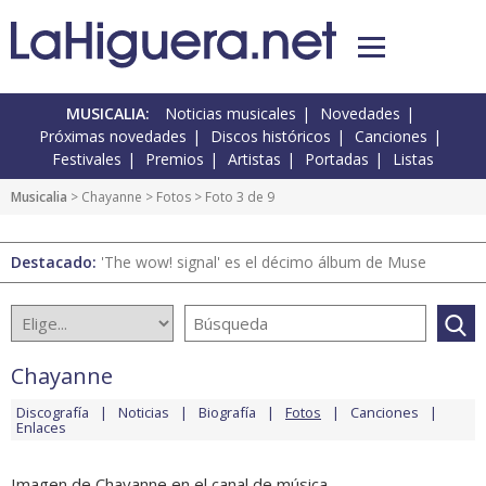
MUSICALIA:
Noticias musicales
Novedades
Próximas novedades
Discos históricos
Canciones
Festivales
Premios
Artistas
Portadas
Listas
Musicalia
>
Chayanne
>
Fotos
> Foto 3 de 9
Destacado:
'The wow! signal' es el décimo álbum de Muse
Chayanne
Discografía
Noticias
Biografía
Fotos
Canciones
Enlaces
Imagen de Chayanne en el canal de música.