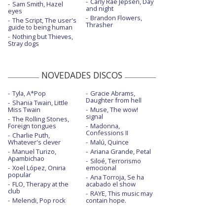
Carly Rae Jepsen, Day
Sam Smith, Hazel
and night
eyes
Brandon Flowers,
The Script, The user's
Thrasher
guide to being human
Nothing but Thieves,
Stray dogs
NOVEDADES DISCOS
Tyla, A*Pop
Gracie Abrams,
Daughter from hell
Shania Twain, Little
Miss Twain
Muse, The wow!
signal
The Rolling Stones,
Foreign tongues
Madonna,
Confessions II
Charlie Puth,
Whatever's clever
Malú, Quince
Manuel Turizo,
Ariana Grande, Petal
Apambichao
Siloé, Terrorismo
Xoel López, Oniria
emocional
popular
Ana Torroja, Se ha
FLO, Therapy at the
acabado el show
club
RAYE, This music may
Melendi, Pop rock
contain hope.