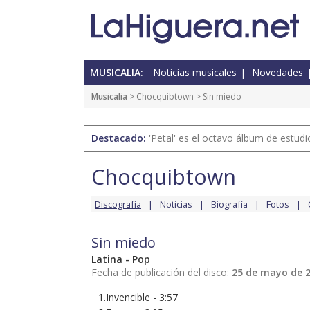
MUSICALIA:
Noticias musicales
Novedades
Musicalia
>
Chocquibtown
> Sin miedo
Destacado:
'Petal' es el octavo álbum de estud
Chocquibtown
Discografía
Noticias
Biografía
Fotos
Sin miedo
Latina - Pop
Fecha de publicación del disco:
25 de mayo de 
1.Invencible - 3:57