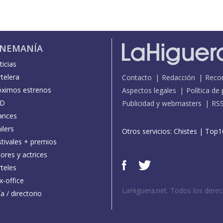
INEMANÍA
icias
telera
Contacto
Redacción
Reco
óximos estrenos
Aspectos legales
Política de
D
Publicidad y webmasters
RS
ances
ilers
Otros servicios:
Chistes
|
Top1
stivales + premios
ores y actrices
teles
x-office
LaHiguera.net. Todos los dere
a / directorio