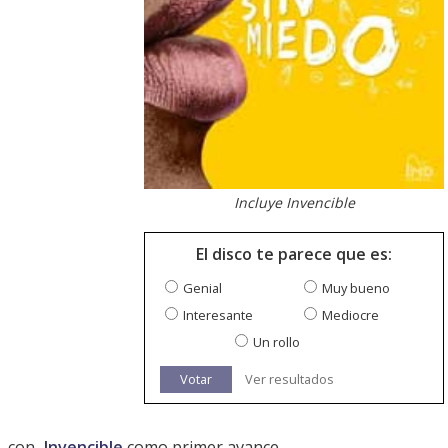
Incluye Invencible
El disco te parece que es:
Genial
Muy bueno
Interesante
Mediocre
Un rollo
Votar
Ver resultados
, con
Invencible
como primer avance.