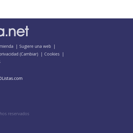
mienda
Sugiere una web
 privacidad
(
Cambiar
)
Cookies
S
0Listas.com
chos reservados