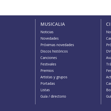
MUSICALIA
C
Noticias
Not
Novedades
Car
Próximas novedades
Pr
Discos históricos
DV
Canciones
Av
Festivales
Trá
Premios
Fe
Artistas y grupos
Act
Portadas
Car
Listas
Bo
Guía / directorio
Guí