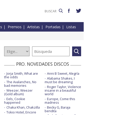
es
Premios
Artistas
Portadas
Listas
PRO. NOVEDADES DISCOS
Jorja Smith, What are
Anni B Sweet, Alegría
the odds
Alabama Shakes, I
The Avalanches, No
must be dreaming
bad memories
Roger Taylor, Violence
Weezer, Weezer
insane in a beautiful
(Gold album)
world
Eels, Cookie
Europe, Come this
happened
madness
Chaka Khan, Chakzilla
Becky G, Baraja
bendita
Tokio Hotel, Encore