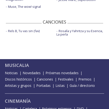
Muse, The wow! signal
CANCIONES
Rels B, Tu vas sin (fav)
Rosalía y Yahritza y su Esencia,
La perla
MUSICALIA
Noticias
Novedades
Próximas novedades
Discos históricos
Canciones
Festivales
Premios
Artistas y grupos
Portadas
Listas
Guía / directorio
CINEMANÍA
Noticias
Cartelera
Próximos estrenos
DVD