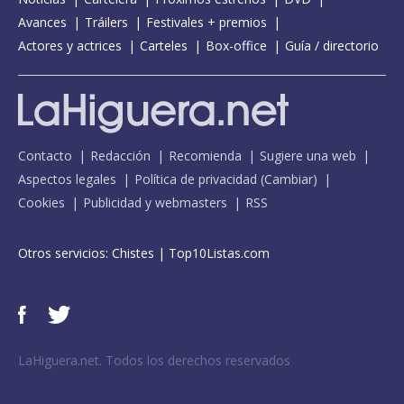
Avances
Tráilers
Festivales + premios
Actores y actrices
Carteles
Box-office
Guía / directorio
Contacto
Redacción
Recomienda
Sugiere una web
Aspectos legales
Política de privacidad
(
Cambiar
)
Cookies
Publicidad y webmasters
RSS
Otros servicios:
Chistes
|
Top10Listas.com
LaHiguera.net. Todos los derechos reservados