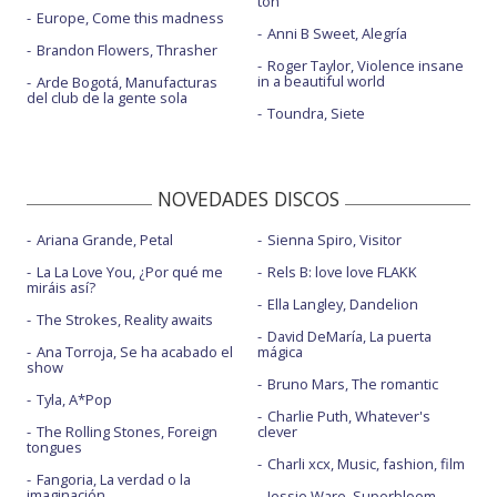
ton
Europe, Come this madness
Anni B Sweet, Alegría
Brandon Flowers, Thrasher
Roger Taylor, Violence insane
in a beautiful world
Arde Bogotá, Manufacturas
del club de la gente sola
Toundra, Siete
NOVEDADES DISCOS
Ariana Grande, Petal
Sienna Spiro, Visitor
La La Love You, ¿Por qué me
Rels B: love love FLAKK
miráis así?
Ella Langley, Dandelion
The Strokes, Reality awaits
David DeMaría, La puerta
Ana Torroja, Se ha acabado el
mágica
show
Bruno Mars, The romantic
Tyla, A*Pop
Charlie Puth, Whatever's
The Rolling Stones, Foreign
clever
tongues
Charli xcx, Music, fashion, film
Fangoria, La verdad o la
imaginación
Jessie Ware, Superbloom