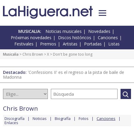
MUSICALIA:
Noticias musicales
Novedades
Próximas novedades
Discos históricos
Canciones
Festivales
Premios
Artistas
Portadas
Listas
Musicalia
>
Chris Brown
>
X
> Don't be gone too long
Destacado:
'Confessions II' es el regreso a la pista de baile de
Madonna
Chris Brown
Discografía
Noticias
Biografía
Fotos
Canciones
Enlaces