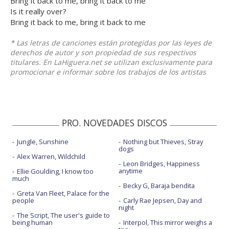
Bring it back to me, bring it back to me
Is it really over?
Bring it back to me, bring it back to me
* Las letras de canciones están protegidas por las leyes de
derechos de autor y son propiedad de sus respectivos
titulares. En LaHiguera.net se utilizan exclusivamente para
promocionar e informar sobre los trabajos de los artistas
PRO. NOVEDADES DISCOS
Jungle, Sunshine
Nothing but Thieves, Stray
dogs
Alex Warren, Wildchild
Leon Bridges, Happiness
anytime
Ellie Goulding, I know too
much
Becky G, Baraja bendita
Greta Van Fleet, Palace for the
people
Carly Rae Jepsen, Day and
night
The Script, The user's guide to
being human
Interpol, This mirror weighs a