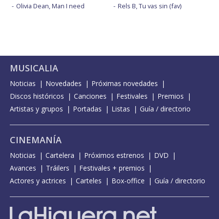
Olivia Dean, Man I need
Rels B, Tu vas sin (fav)
MUSICALIA
Noticias
Novedades
Próximas novedades
Discos históricos
Canciones
Festivales
Premios
Artistas y grupos
Portadas
Listas
Guía / directorio
CINEMANÍA
Noticias
Cartelera
Próximos estrenos
DVD
Avances
Tráilers
Festivales + premios
Actores y actrices
Carteles
Box-office
Guía / directorio