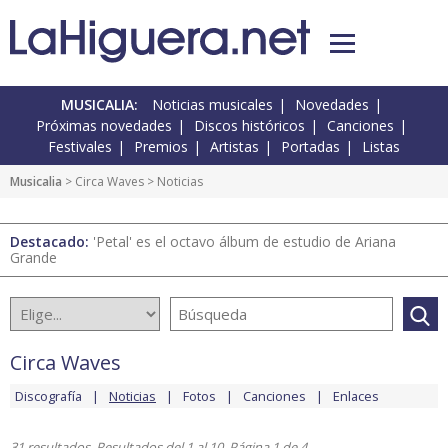
MUSICALIA:
Noticias musicales
Novedades
Próximas novedades
Discos históricos
Canciones
Festivales
Premios
Artistas
Portadas
Listas
Musicalia
>
Circa Waves
> Noticias
Destacado:
'Petal' es el octavo álbum de estudio de Ariana
Grande
Circa Waves
Discografía
Noticias
Fotos
Canciones
Enlaces
31 resultados. Resultados del 1 al 10. Página 1 de 4