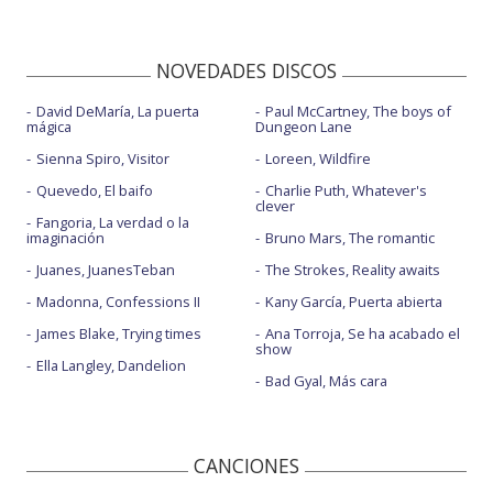
NOVEDADES DISCOS
David DeMaría, La puerta
Paul McCartney, The boys of
mágica
Dungeon Lane
Sienna Spiro, Visitor
Loreen, Wildfire
Quevedo, El baifo
Charlie Puth, Whatever's
clever
Fangoria, La verdad o la
imaginación
Bruno Mars, The romantic
Juanes, JuanesTeban
The Strokes, Reality awaits
Madonna, Confessions II
Kany García, Puerta abierta
James Blake, Trying times
Ana Torroja, Se ha acabado el
show
Ella Langley, Dandelion
Bad Gyal, Más cara
CANCIONES