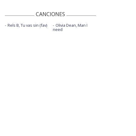
CANCIONES
Rels B, Tu vas sin (fav)
Olivia Dean, Man I
need