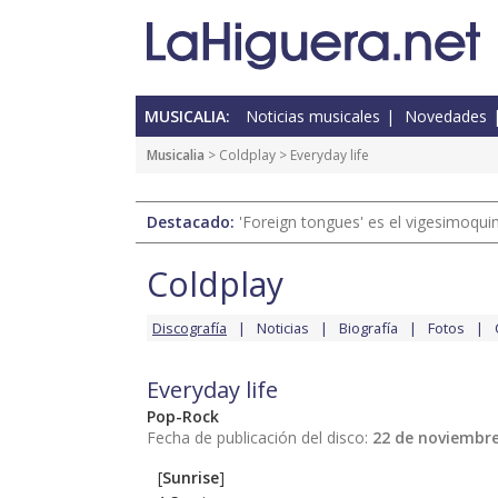
MUSICALIA:
Noticias musicales
Novedades
Musicalia
>
Coldplay
> Everyday life
Destacado:
'Foreign tongues' es el vigesimoqui
Coldplay
Discografía
Noticias
Biografía
Fotos
Everyday life
Pop-Rock
Fecha de publicación del disco:
22 de noviembre
[
Sunrise
]