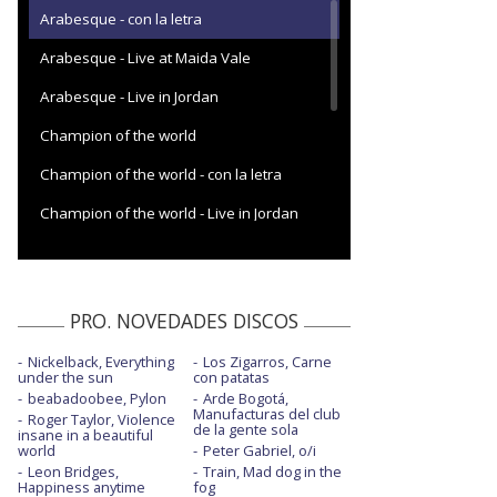
Arabesque - con la letra
Arabesque - Live at Maida Vale
Arabesque - Live in Jordan
Champion of the world
Champion of the world - con la letra
Champion of the world - Live in Jordan
Cry cry cry
Daddy
PRO. NOVEDADES DISCOS
Everyday life
Nickelback, Everything
Los Zigarros, Carne
Everyday life - con la letra
under the sun
con patatas
beabadoobee, Pylon
Arde Bogotá,
Everyday life - Saturday Night Live
Manufacturas del club
Roger Taylor, Violence
de la gente sola
insane in a beautiful
Everyday life - The Graham Norton Show
world
Peter Gabriel, o/i
Leon Bridges,
Train, Mad dog in the
Orphans
Happiness anytime
fog