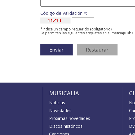
Código de validación *:
*Indica un campo requerido (obligatorio)
Se permiten las siguientes etiquetas en el mensaje <b> 
MUSICALIA
C
Noticias
Not
Novedades
Car
Próximas novedades
Pr
Discos históricos
DV
Canciones
Av