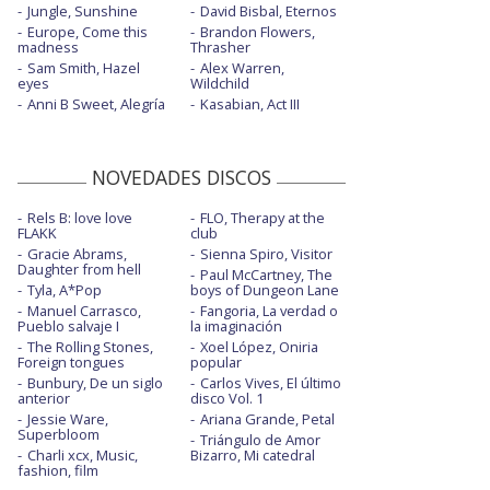
Jungle, Sunshine
David Bisbal, Eternos
Orphans - con la letra
Europe, Come this
Brandon Flowers,
madness
Thrasher
Orphans - Live at Maida Vale
Sam Smith, Hazel
Alex Warren,
eyes
Wildchild
Orphans - Live at The Natural History
Anni B Sweet, Alegría
Kasabian, Act III
Museum
Orphans - Live in Jordan
NOVEDADES DISCOS
Orphans - Saturday Night Live
Rels B: love love
FLO, Therapy at the
FLAKK
club
Orphans - The Ellen Show
Gracie Abrams,
Sienna Spiro, Visitor
Daughter from hell
Trouble in town
Paul McCartney, The
Tyla, A*Pop
boys of Dungeon Lane
Manuel Carrasco,
Fangoria, La verdad o
Pueblo salvaje I
la imaginación
The Rolling Stones,
Xoel López, Oniria
Foreign tongues
popular
Bunbury, De un siglo
Carlos Vives, El último
anterior
disco Vol. 1
Jessie Ware,
Ariana Grande, Petal
Superbloom
Triángulo de Amor
Charli xcx, Music,
Bizarro, Mi catedral
fashion, film