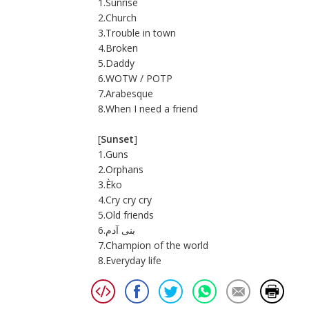
1.Sunrise
2.Church
3.Trouble in town
4.Broken
5.Daddy
6.WOTW / POTP
7.Arabesque
8.When I need a friend
[
Sunset
]
1.Guns
2.Orphans
3.Èko
4.Cry cry cry
5.Old friends
6.بنی آدم
7.Champion of the world
8.Everyday life