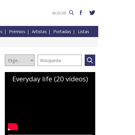
es
Premios
Artistas
Portadas
Listas
Everyday life (20 vídeos)