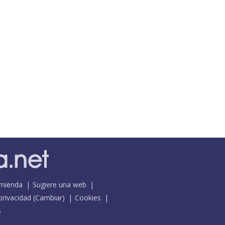
mienda
Sugiere una web
 privacidad
(
Cambiar
)
Cookies
S