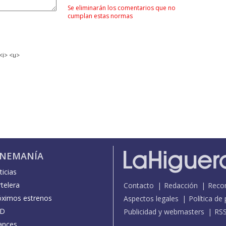
Se eliminarán los comentarios que no
cumplan estas normas
<i> <u>
INEMANÍA
icias
telera
Contacto
Redacción
Reco
óximos estrenos
Aspectos legales
Política de
D
Publicidad y webmasters
RS
ances