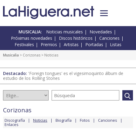
MUSICALIA:
Noticias musicales
Novedades
Próximas novedades
Discos históricos
Canciones
Festivales
Premios
Artistas
Portadas
Listas
Musicalia
>
Corizonas
> Noticias
Destacado:
'Foreign tongues' es el vigesimoquinto álbum de
estudio de los Rolling Stones
Corizonas
Discografía
Noticias
Biografía
Fotos
Canciones
Enlaces