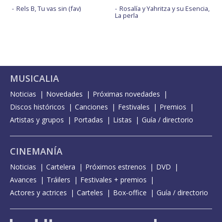
Rels B, Tu vas sin (fav)
Rosalía y Yahritza y su Esencia,
La perla
MUSICALIA
Noticias
Novedades
Próximas novedades
Discos históricos
Canciones
Festivales
Premios
Artistas y grupos
Portadas
Listas
Guía / directorio
CINEMANÍA
Noticias
Cartelera
Próximos estrenos
DVD
Avances
Tráilers
Festivales + premios
Actores y actrices
Carteles
Box-office
Guía / directorio