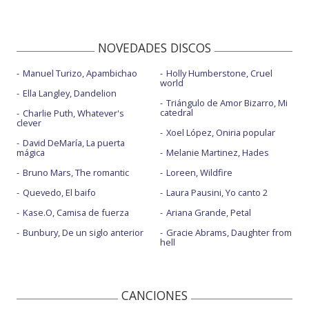
NOVEDADES DISCOS
Manuel Turizo, Apambichao
Holly Humberstone, Cruel
world
Ella Langley, Dandelion
Triángulo de Amor Bizarro, Mi
catedral
Charlie Puth, Whatever's
clever
Xoel López, Oniria popular
David DeMaría, La puerta
mágica
Melanie Martinez, Hades
Bruno Mars, The romantic
Loreen, Wildfire
Quevedo, El baifo
Laura Pausini, Yo canto 2
Kase.O, Camisa de fuerza
Ariana Grande, Petal
Bunbury, De un siglo anterior
Gracie Abrams, Daughter from
hell
CANCIONES