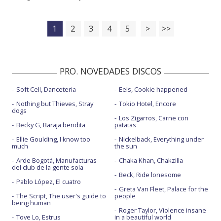
1
2
3
4
5
>
>>
PRO. NOVEDADES DISCOS
Soft Cell, Danceteria
Eels, Cookie happened
Nothing but Thieves, Stray
Tokio Hotel, Encore
dogs
Los Zigarros, Carne con
Becky G, Baraja bendita
patatas
Ellie Goulding, I know too
Nickelback, Everything under
much
the sun
Arde Bogotá, Manufacturas
Chaka Khan, Chakzilla
del club de la gente sola
Beck, Ride lonesome
Pablo López, El cuatro
Greta Van Fleet, Palace for the
The Script, The user's guide to
people
being human
Roger Taylor, Violence insane
Tove Lo, Estrus
in a beautiful world