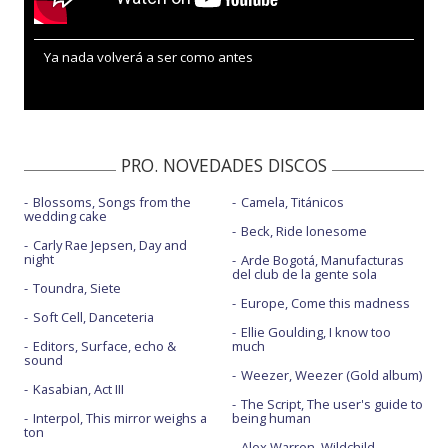
Ya nada volverá a ser como antes
PRO. NOVEDADES DISCOS
Blossoms, Songs from the
Camela, Titánicos
wedding cake
Beck, Ride lonesome
Carly Rae Jepsen, Day and
night
Arde Bogotá, Manufacturas
del club de la gente sola
Toundra, Siete
Europe, Come this madness
Soft Cell, Danceteria
Ellie Goulding, I know too
Editors, Surface, echo &
much
sound
Weezer, Weezer (Gold album)
Kasabian, Act III
The Script, The user's guide to
Interpol, This mirror weighs a
being human
ton
Alex Warren, Wildchild