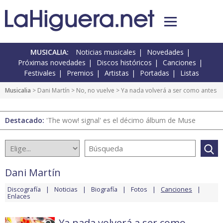
MUSICALIA:
Noticias musicales
Novedades
Próximas novedades
Discos históricos
Canciones
Festivales
Premios
Artistas
Portadas
Listas
Musicalia
>
Dani Martín
>
No, no vuelve
> Ya nada volverá a ser como antes
Destacado:
'The wow! signal' es el décimo álbum de Muse
Dani Martín
Discografía
Noticias
Biografía
Fotos
Canciones
Enlaces
Ya nada volverá a ser como