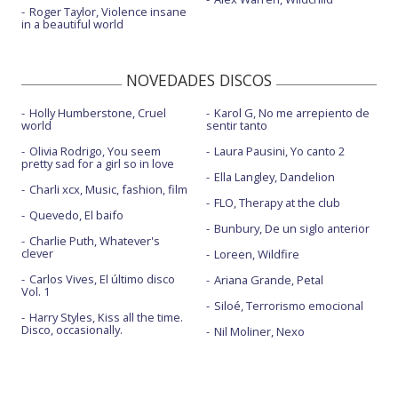
Roger Taylor, Violence insane
in a beautiful world
NOVEDADES DISCOS
Holly Humberstone, Cruel
Karol G, No me arrepiento de
world
sentir tanto
Olivia Rodrigo, You seem
Laura Pausini, Yo canto 2
pretty sad for a girl so in love
Ella Langley, Dandelion
Charli xcx, Music, fashion, film
FLO, Therapy at the club
Quevedo, El baifo
Bunbury, De un siglo anterior
Charlie Puth, Whatever's
clever
Loreen, Wildfire
Carlos Vives, El último disco
Ariana Grande, Petal
Vol. 1
Siloé, Terrorismo emocional
Harry Styles, Kiss all the time.
Disco, occasionally.
Nil Moliner, Nexo