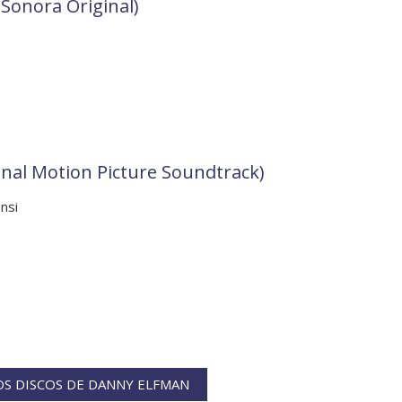
onora Original)
ginal Motion Picture Soundtrack)
nsi
S DISCOS DE DANNY ELFMAN