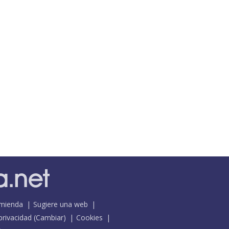
mienda
Sugiere una web
 privacidad
(
Cambiar
)
Cookies