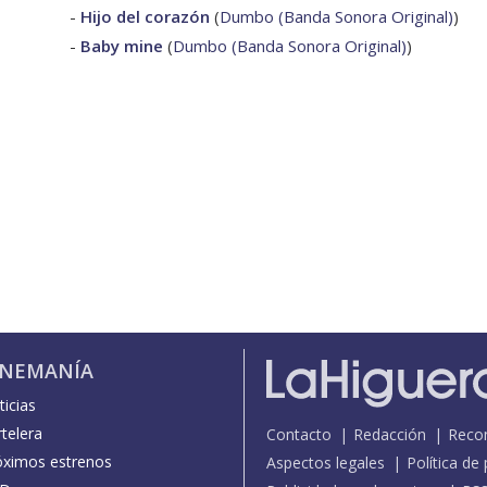
-
Hijo del corazón
(
Dumbo (Banda Sonora Original)
)
-
Baby mine
(
Dumbo (Banda Sonora Original)
)
INEMANÍA
icias
telera
Contacto
Redacción
Reco
óximos estrenos
Aspectos legales
Política de