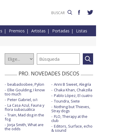
es
Premios
Artistas
Portadas
Listas
PRO. NOVEDADES DISCOS
beabadoobee, Pylon
Anni B Sweet, Alegría
Ellie Goulding, I know
Chaka Khan, Chakzilla
too much
Pablo López, El cuatro
Peter Gabriel, o/i
Toundra, Siete
La Casa Azul, Fauna y
Nothing but Thieves,
flora subacuática
Stray dogs
Train, Mad dog in the
FLO, Therapy at the
fog
club
Jorja Smith, What are
Editors, Surface, echo
the odds
& sound