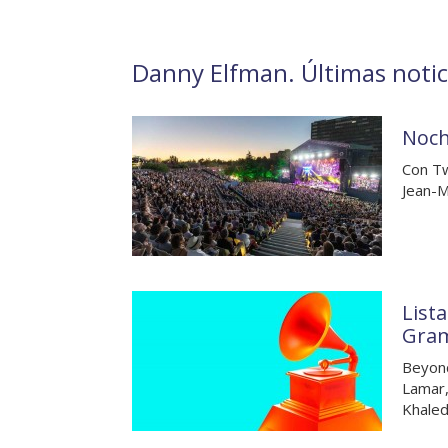
Danny Elfman. Últimas notici
Noch
Con Tw
Jean-M
List
Gra
Beyonc
Lamar, 
Khale