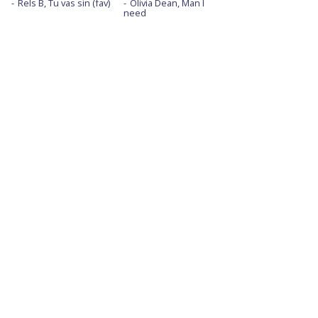
Rels B, Tu vas sin (fav)
Olivia Dean, Man I
need