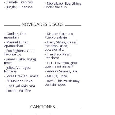
Camela, Titánicos
Nickelback, Everything
Jungle, Sunshine
under the sun
NOVEDADES DISCOS
Gorillaz, The
Manuel Carrasco,
mountain
Pueblo salvaje I
Manuel Turizo,
Harry Styles, Kiss all
Apambichao
the time. Disco,
occasionally.
Foo Fighters, Your
favorite toy
The Black Keys,
Peaches!
James Blake, Trying
times
La La Love You, ¿Por
qué me miráis así?
Julieta Venegas,
Norteña
Andrés Suárez, Lúa
Jorge Drexler, Taracá
Malú, Quince
Nil Moliner, Nexo
RAYE, This music may
contain hope.
Bad Gyal, Más cara
Loreen, Wildfire
CANCIONES