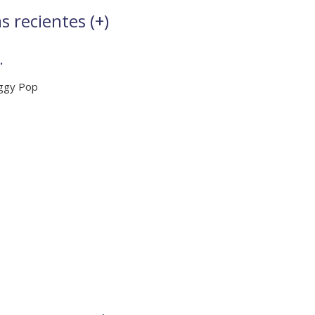
 recientes (
+
)
.
Iggy Pop