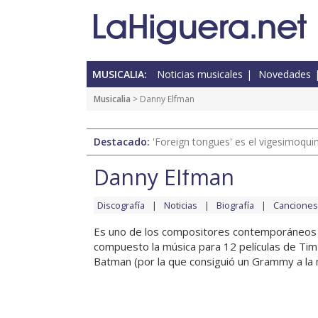
MUSICALIA:
Noticias musicales
Novedades
Musicalia
> Danny Elfman
Destacado:
'Foreign tongues' es el vigesimoqui
Danny Elfman
Discografía
Noticias
Biografía
Canciones
Es uno de los compositores contemporáneos m
compuesto la música para 12 películas de Tim
Batman (por la que consiguió un Grammy a la m