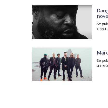
Dang
nove
Se pub
Goo Do
Maro
Se pub
un rec