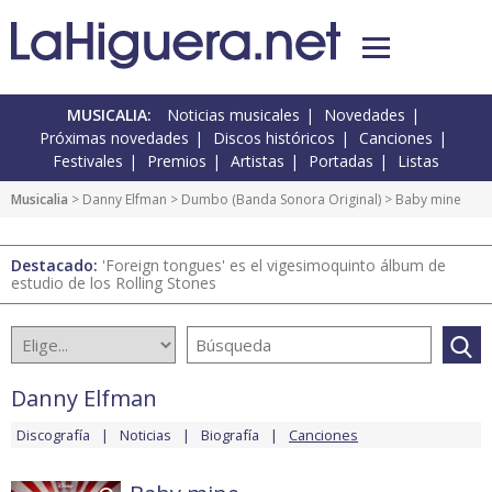
MUSICALIA:
Noticias musicales
Novedades
Próximas novedades
Discos históricos
Canciones
Festivales
Premios
Artistas
Portadas
Listas
Musicalia
>
Danny Elfman
>
Dumbo (Banda Sonora Original)
> Baby mine
Destacado:
'Foreign tongues' es el vigesimoquinto álbum de
estudio de los Rolling Stones
Danny Elfman
Discografía
Noticias
Biografía
Canciones