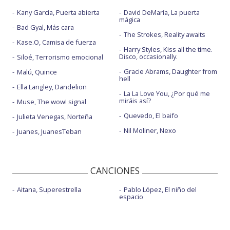
Kany García, Puerta abierta
David DeMaría, La puerta
mágica
Bad Gyal, Más cara
The Strokes, Reality awaits
Kase.O, Camisa de fuerza
Harry Styles, Kiss all the time.
Disco, occasionally.
Siloé, Terrorismo emocional
Gracie Abrams, Daughter from
Malú, Quince
hell
Ella Langley, Dandelion
La La Love You, ¿Por qué me
miráis así?
Muse, The wow! signal
Quevedo, El baifo
Julieta Venegas, Norteña
Nil Moliner, Nexo
Juanes, JuanesTeban
CANCIONES
Aitana, Superestrella
Pablo López, El niño del
espacio