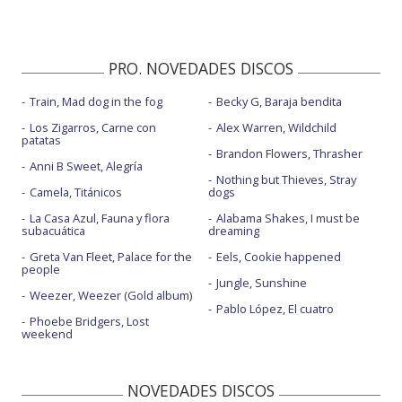
PRO. NOVEDADES DISCOS
Train, Mad dog in the fog
Becky G, Baraja bendita
Los Zigarros, Carne con
Alex Warren, Wildchild
patatas
Brandon Flowers, Thrasher
Anni B Sweet, Alegría
Nothing but Thieves, Stray
Camela, Titánicos
dogs
La Casa Azul, Fauna y flora
Alabama Shakes, I must be
subacuática
dreaming
Greta Van Fleet, Palace for the
Eels, Cookie happened
people
Jungle, Sunshine
Weezer, Weezer (Gold album)
Pablo López, El cuatro
Phoebe Bridgers, Lost
weekend
NOVEDADES DISCOS