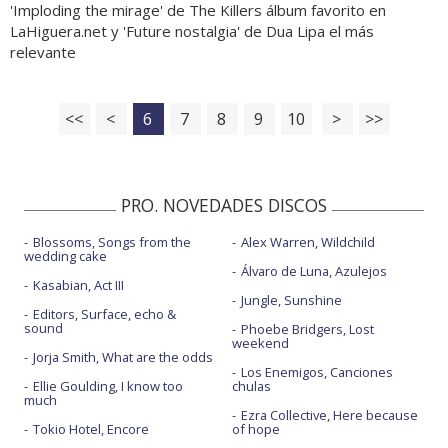
'Imploding the mirage' de The Killers álbum favorito en
LaHiguera.net y 'Future nostalgia' de Dua Lipa el más
relevante
<<
<
6
7
8
9
10
>
>>
PRO. NOVEDADES DISCOS
Blossoms, Songs from the
Alex Warren, Wildchild
wedding cake
Álvaro de Luna, Azulejos
Kasabian, Act III
Jungle, Sunshine
Editors, Surface, echo &
sound
Phoebe Bridgers, Lost
weekend
Jorja Smith, What are the odds
Los Enemigos, Canciones
Ellie Goulding, I know too
chulas
much
Ezra Collective, Here because
Tokio Hotel, Encore
of hope