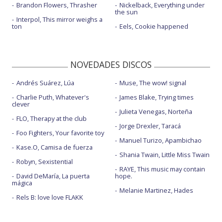
Brandon Flowers, Thrasher
Nickelback, Everything under
the sun
Interpol, This mirror weighs a
ton
Eels, Cookie happened
NOVEDADES DISCOS
Andrés Suárez, Lúa
Muse, The wow! signal
Charlie Puth, Whatever's
James Blake, Trying times
clever
Julieta Venegas, Norteña
FLO, Therapy at the club
Jorge Drexler, Taracá
Foo Fighters, Your favorite toy
Manuel Turizo, Apambichao
Kase.O, Camisa de fuerza
Shania Twain, Little Miss Twain
Robyn, Sexistential
RAYE, This music may contain
David DeMaría, La puerta
hope.
mágica
Melanie Martinez, Hades
Rels B: love love FLAKK