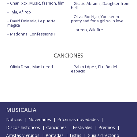
Charli xcx, Music, fashion, film
Gracie Abrams, Daughter from
hell
Tyla, A*Pop
Olivia Rodrigo, You seem
David DeMaría, La puerta
pretty sad for a girl so in love
mágica
Loreen, Wildfire
Madonna, Confessions II
CANCIONES
Olivia Dean, Man I need
Pablo López, El niño del
espacio
MUSICALIA
Noticias
Novedades
Próximas novedades
Discos históricos
Canciones
Festivales
Premios
Artistas y grupos
Portadas
Listas
Guía / directorio