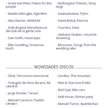
Greta Van Fleet, Palace for the
Nothing but Thieves, Stray
people
dogs
Natalie Imbruglia, Algorithm
beabadoobee, Pylon
Alex Warren, Wildchild
David Bisbal, Eternos
Arde Bogotá, Manufacturas
Toundra, Siete
del club de la gente sola
Alabama Shakes, I must be
Sam Smith, Hazel eyes
dreaming
Ellie Goulding, I know too
Blossoms, Songs from the
much
wedding cake
NOVEDADES DISCOS
Siloé, Terrorismo emocional
Gorillaz, The mountain
Triángulo de Amor Bizarro, Mi
Rels B: love love FLAKK
catedral
Bad Gyal, Más cara
Jorge Drexler, Taracá
Niall Horan, Dinner party
Manuel Carrasco, Pueblo
salvaje I
Manuel Turizo, Apambichao