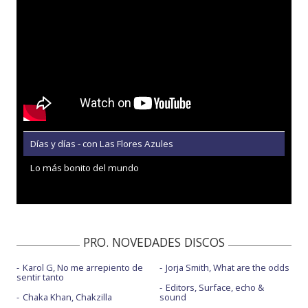
Días y días - con Las Flores Azules
Lo más bonito del mundo
PRO. NOVEDADES DISCOS
Karol G, No me arrepiento de
Jorja Smith, What are the odds
sentir tanto
Editors, Surface, echo &
Chaka Khan, Chakzilla
sound