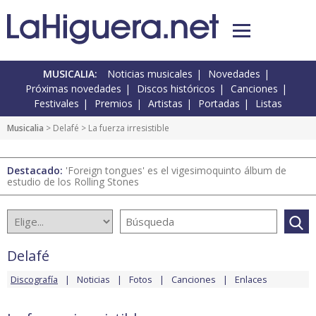
MUSICALIA:
Noticias musicales
Novedades
Próximas novedades
Discos históricos
Canciones
Festivales
Premios
Artistas
Portadas
Listas
Musicalia
>
Delafé
> La fuerza irresistible
Destacado:
'Foreign tongues' es el vigesimoquinto álbum de
estudio de los Rolling Stones
Delafé
Discografía
Noticias
Fotos
Canciones
Enlaces