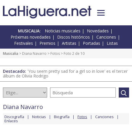
MUSICALIA:
Noticias musicales
Novedades
Próximas novedades
Discos históricos
Canciones
Festivales
Premios
Artistas
Portadas
Listas
Musicalia
>
Diana Navarro
>
Fotos
> Foto 2 de 10
Destacado:
'You seem pretty sad for a girl so in love' es el tercer
álbum de Olivia Rodrigo
Diana Navarro
Discografía
Noticias
Biografía
Fotos
Canciones
Enlaces