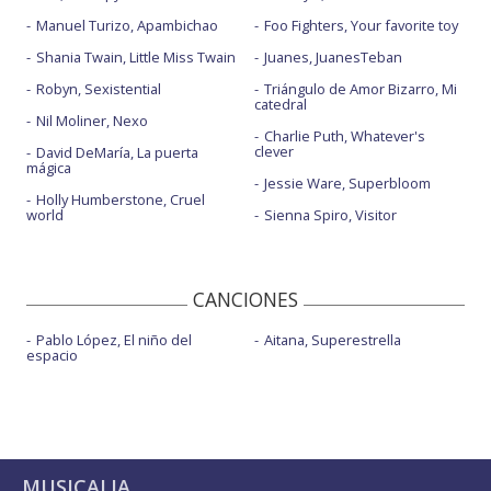
Manuel Turizo, Apambichao
Foo Fighters, Your favorite toy
Shania Twain, Little Miss Twain
Juanes, JuanesTeban
Robyn, Sexistential
Triángulo de Amor Bizarro, Mi
catedral
Nil Moliner, Nexo
Charlie Puth, Whatever's
clever
David DeMaría, La puerta
mágica
Jessie Ware, Superbloom
Holly Humberstone, Cruel
world
Sienna Spiro, Visitor
CANCIONES
Pablo López, El niño del
Aitana, Superestrella
espacio
MUSICALIA