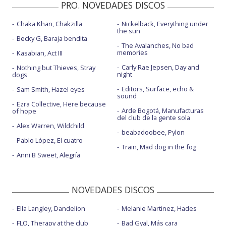
PRO. NOVEDADES DISCOS
Chaka Khan, Chakzilla
Nickelback, Everything under
the sun
Becky G, Baraja bendita
The Avalanches, No bad
memories
Kasabian, Act III
Carly Rae Jepsen, Day and
Nothing but Thieves, Stray
night
dogs
Editors, Surface, echo &
Sam Smith, Hazel eyes
sound
Ezra Collective, Here because
Arde Bogotá, Manufacturas
of hope
del club de la gente sola
Alex Warren, Wildchild
beabadoobee, Pylon
Pablo López, El cuatro
Train, Mad dog in the fog
Anni B Sweet, Alegría
NOVEDADES DISCOS
Ella Langley, Dandelion
Melanie Martinez, Hades
FLO, Therapy at the club
Bad Gyal, Más cara