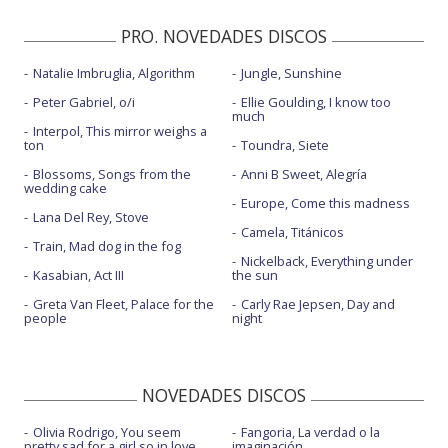
PRO. NOVEDADES DISCOS
Natalie Imbruglia, Algorithm
Jungle, Sunshine
Peter Gabriel, o/i
Ellie Goulding, I know too
much
Interpol, This mirror weighs a
ton
Toundra, Siete
Blossoms, Songs from the
Anni B Sweet, Alegría
wedding cake
Europe, Come this madness
Lana Del Rey, Stove
Camela, Titánicos
Train, Mad dog in the fog
Nickelback, Everything under
Kasabian, Act III
the sun
Greta Van Fleet, Palace for the
Carly Rae Jepsen, Day and
people
night
NOVEDADES DISCOS
Olivia Rodrigo, You seem
Fangoria, La verdad o la
pretty sad for a girl so in love
imaginación