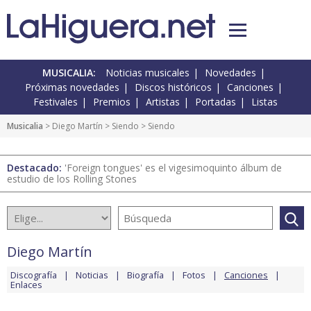
MUSICALIA:
Noticias musicales
Novedades
Próximas novedades
Discos históricos
Canciones
Festivales
Premios
Artistas
Portadas
Listas
Musicalia
>
Diego Martín
>
Siendo
> Siendo
Destacado:
'Foreign tongues' es el vigesimoquinto álbum de
estudio de los Rolling Stones
Diego Martín
Discografía
Noticias
Biografía
Fotos
Canciones
Enlaces