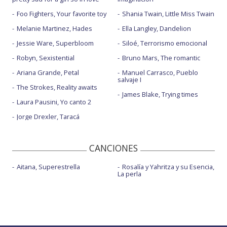
Foo Fighters, Your favorite toy
Shania Twain, Little Miss Twain
Melanie Martinez, Hades
Ella Langley, Dandelion
Jessie Ware, Superbloom
Siloé, Terrorismo emocional
Robyn, Sexistential
Bruno Mars, The romantic
Ariana Grande, Petal
Manuel Carrasco, Pueblo
salvaje I
The Strokes, Reality awaits
James Blake, Trying times
Laura Pausini, Yo canto 2
Jorge Drexler, Taracá
CANCIONES
Aitana, Superestrella
Rosalía y Yahritza y su Esencia,
La perla