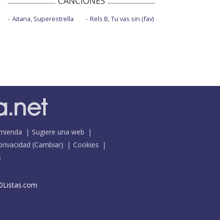
CANCIONES
Aitana, Superestrella
Rels B, Tu vas sin (fav)
mienda
Sugiere una web
 privacidad
(
Cambiar
)
Cookies
S
0Listas.com