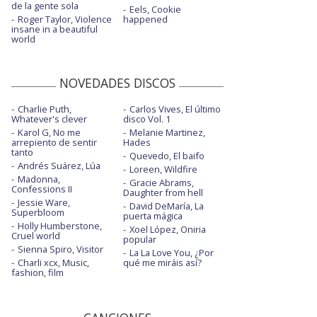
de la gente sola
Eels, Cookie
Roger Taylor, Violence
happened
insane in a beautiful
world
NOVEDADES DISCOS
Charlie Puth,
Carlos Vives, El último
Whatever's clever
disco Vol. 1
Karol G, No me
Melanie Martinez,
arrepiento de sentir
Hades
tanto
Quevedo, El baifo
Andrés Suárez, Lúa
Loreen, Wildfire
Madonna,
Gracie Abrams,
Confessions II
Daughter from hell
Jessie Ware,
David DeMaría, La
Superbloom
puerta mágica
Holly Humberstone,
Xoel López, Oniria
Cruel world
popular
Sienna Spiro, Visitor
La La Love You, ¿Por
Charli xcx, Music,
qué me miráis así?
fashion, film