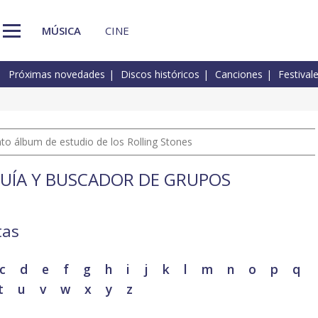
MÚSICA
CINE
Próximas novedades
Discos históricos
Canciones
Festival
nto álbum de estudio de los Rolling Stones
GUÍA Y BUSCADOR DE GRUPOS
tas
c
d
e
f
g
h
i
j
k
l
m
n
o
p
q
t
u
v
w
x
y
z