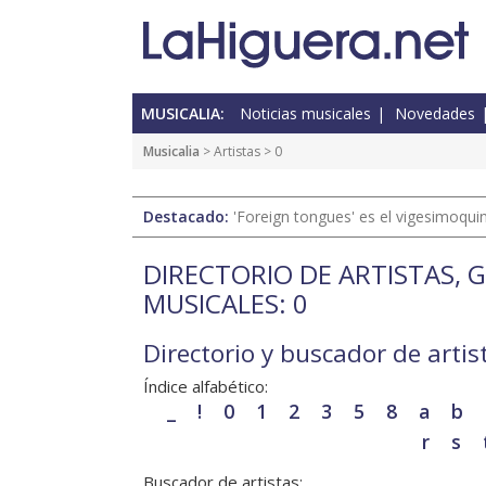
MUSICALIA:
Noticias musicales
Novedades
Musicalia
>
Artistas
> 0
Destacado:
'Foreign tongues' es el vigesimoqui
DIRECTORIO DE ARTISTAS, 
MUSICALES: 0
Directorio y buscador de artis
Índice alfabético:
_
!
0
1
2
3
5
8
a
b
r
s
Buscador de artistas: