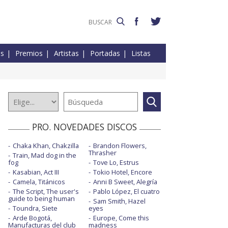
es
Premios
Artistas
Portadas
Listas
PRO. NOVEDADES DISCOS
Chaka Khan, Chakzilla
Brandon Flowers,
Thrasher
Train, Mad dog in the
fog
Tove Lo, Estrus
Kasabian, Act III
Tokio Hotel, Encore
Camela, Titánicos
Anni B Sweet, Alegría
The Script, The user's
Pablo López, El cuatro
guide to being human
Sam Smith, Hazel
Toundra, Siete
eyes
Arde Bogotá,
Europe, Come this
Manufacturas del club
madness