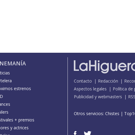
INEMANÍA
icias
telera
Contacto
Redacción
Reco
óximos estrenos
Aspectos legales
Política de
D
Publicidad y webmasters
RS
ances
ilers
Otros servicios:
Chistes
|
Top1
stivales + premios
ores y actrices