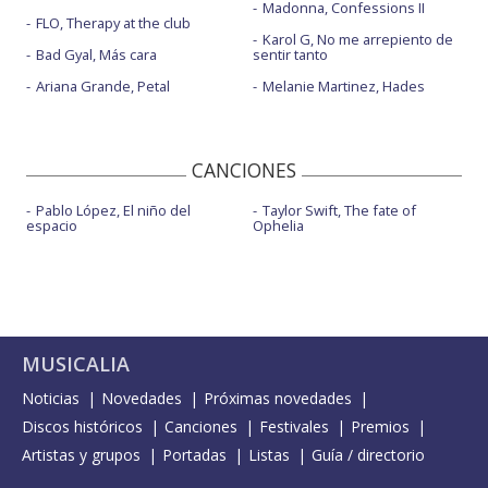
Madonna, Confessions II
FLO, Therapy at the club
Karol G, No me arrepiento de
Bad Gyal, Más cara
sentir tanto
Ariana Grande, Petal
Melanie Martinez, Hades
CANCIONES
Pablo López, El niño del
Taylor Swift, The fate of
espacio
Ophelia
MUSICALIA
Noticias
Novedades
Próximas novedades
Discos históricos
Canciones
Festivales
Premios
Artistas y grupos
Portadas
Listas
Guía / directorio