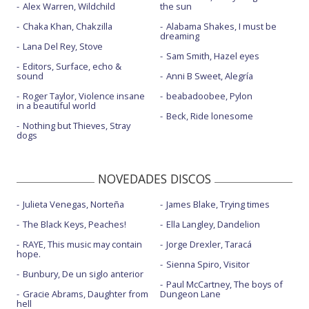
Alex Warren, Wildchild
the sun
Chaka Khan, Chakzilla
Alabama Shakes, I must be
dreaming
Lana Del Rey, Stove
Sam Smith, Hazel eyes
Editors, Surface, echo &
sound
Anni B Sweet, Alegría
Roger Taylor, Violence insane
beabadoobee, Pylon
in a beautiful world
Beck, Ride lonesome
Nothing but Thieves, Stray
dogs
NOVEDADES DISCOS
Julieta Venegas, Norteña
James Blake, Trying times
The Black Keys, Peaches!
Ella Langley, Dandelion
RAYE, This music may contain
Jorge Drexler, Taracá
hope.
Sienna Spiro, Visitor
Bunbury, De un siglo anterior
Paul McCartney, The boys of
Gracie Abrams, Daughter from
Dungeon Lane
hell