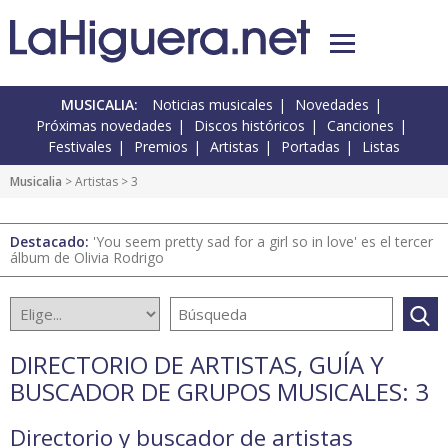
MUSICALIA:
Noticias musicales
Novedades
Próximas novedades
Discos históricos
Canciones
Festivales
Premios
Artistas
Portadas
Listas
Musicalia
>
Artistas
> 3
Destacado:
'You seem pretty sad for a girl so in love' es el tercer
álbum de Olivia Rodrigo
DIRECTORIO DE ARTISTAS, GUÍA Y
BUSCADOR DE GRUPOS MUSICALES: 3
Directorio y buscador de artistas