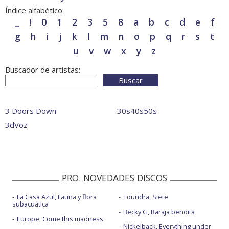
Índice alfabético:
_
!
0
1
2
3
5
8
a
b
c
d
e
f
g
h
i
j
k
l
m
n
o
p
q
r
s
t
u
v
w
x
y
z
Buscador de artistas:
Buscar
3 Doors Down
30s40s50s
3dVoz
PRO. NOVEDADES DISCOS
La Casa Azul, Fauna y flora
Toundra, Siete
subacuática
Becky G, Baraja bendita
Europe, Come this madness
Nickelback, Everything under