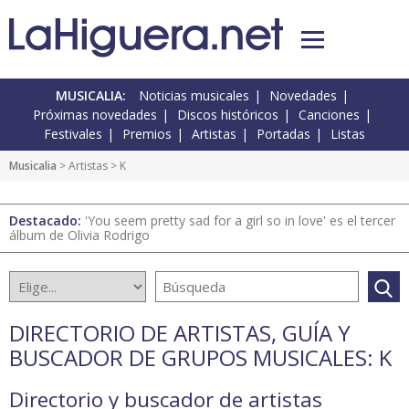
MUSICALIA:
Noticias musicales
Novedades
Próximas novedades
Discos históricos
Canciones
Festivales
Premios
Artistas
Portadas
Listas
Musicalia
>
Artistas
> K
Destacado:
'You seem pretty sad for a girl so in love' es el tercer
álbum de Olivia Rodrigo
DIRECTORIO DE ARTISTAS, GUÍA Y
BUSCADOR DE GRUPOS MUSICALES: K
Directorio y buscador de artistas