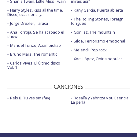
Shania Twain, Little Miss Twain
miráis así?
Harry Styles, Kiss all the time.
Kany García, Puerta abierta
Disco, occasionally.
The Rolling Stones, Foreign
Jorge Drexler, Taracá
tongues
Ana Torroja, Se ha acabado el
Gorillaz, The mountain
show
Siloé, Terrorismo emocional
Manuel Turizo, Apambichao
Melendi, Pop rock
Bruno Mars, The romantic
Xoel López, Oniria popular
Carlos Vives, El último disco
Vol. 1
CANCIONES
Rels B, Tu vas sin (fav)
Rosalía y Yahritza y su Esencia,
La perla