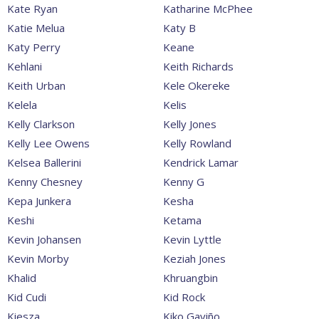
Kate Ryan
Katharine McPhee
Katie Melua
Katy B
Katy Perry
Keane
Kehlani
Keith Richards
Keith Urban
Kele Okereke
Kelela
Kelis
Kelly Clarkson
Kelly Jones
Kelly Lee Owens
Kelly Rowland
Kelsea Ballerini
Kendrick Lamar
Kenny Chesney
Kenny G
Kepa Junkera
Kesha
Keshi
Ketama
Kevin Johansen
Kevin Lyttle
Kevin Morby
Keziah Jones
Khalid
Khruangbin
Kid Cudi
Kid Rock
Kiesza
Kiko Gaviño