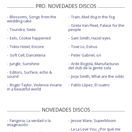
PRO. NOVEDADES DISCOS
Blossoms, Songs from the
Train, Mad dog in the fog
wedding cake
Greta Van Fleet, Palace for the
Toundra, Siete
people
Eels, Cookie happened
Sam Smith, Hazel eyes
Tokio Hotel, Encore
Tove Lo, Estrus
Soft Cell, Danceteria
Peter Gabriel, o/i
Jungle, Sunshine
Arde Bogotá, Manufacturas
del club de la gente sola
Editors, Surface, echo &
sound
Jorja Smith, What are the odds
Roger Taylor, Violence insane
Pablo López, El cuatro
in a beautiful world
NOVEDADES DISCOS
Fangoria, La verdad o la
Jessie Ware, Superbloom
imaginación
La La Love You, ¿Por qué me