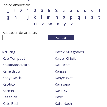
Índice alfabético:
_
!
0
1
2
3
5
8
a
b
c
d
e
f
g
h
i
j
k
l
m
n
o
p
q
r
s
t
u
v
w
x
y
z
Buscador de artistas:
Buscar
k.d. lang
Kacey Musgraves
Kae Tempest
Kaiser Chiefs
Kakkmaddafakka
Kali Uchis
Kane Brown
Kansas
Kany García
Kanye West
Kaotiko
Karavana
Karmin
Karol G
Kasabian
Kase.O
Kate Bush
Kate Nash