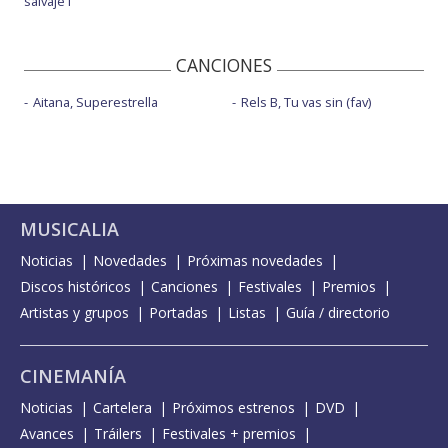
salvaje I
CANCIONES
Aitana, Superestrella
Rels B, Tu vas sin (fav)
MUSICALIA
Noticias
Novedades
Próximas novedades
Discos históricos
Canciones
Festivales
Premios
Artistas y grupos
Portadas
Listas
Guía / directorio
CINEMANÍA
Noticias
Cartelera
Próximos estrenos
DVD
Avances
Tráilers
Festivales + premios