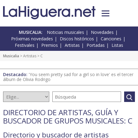
MUSICALIA:
Noticias musicales
Novedades
Próximas novedades
Discos históricos
Canciones
Festivales
Premios
Artistas
Portadas
Listas
Musicalia
>
Artistas
> C
Destacado:
'You seem pretty sad for a girl so in love' es el tercer
álbum de Olivia Rodrigo
DIRECTORIO DE ARTISTAS, GUÍA Y
BUSCADOR DE GRUPOS MUSICALES: C
Directorio y buscador de artistas