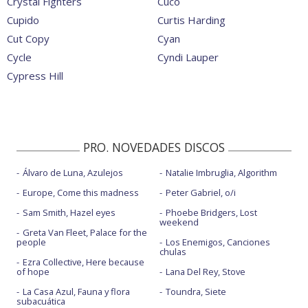
Crystal Fighters
Cuco
Cupido
Curtis Harding
Cut Copy
Cyan
Cycle
Cyndi Lauper
Cypress Hill
PRO. NOVEDADES DISCOS
Álvaro de Luna, Azulejos
Natalie Imbruglia, Algorithm
Europe, Come this madness
Peter Gabriel, o/i
Sam Smith, Hazel eyes
Phoebe Bridgers, Lost
weekend
Greta Van Fleet, Palace for the
people
Los Enemigos, Canciones
chulas
Ezra Collective, Here because
of hope
Lana Del Rey, Stove
La Casa Azul, Fauna y flora
Toundra, Siete
subacuática