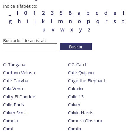
Índice alfabético:
_
!
0
1
2
3
5
8
a
b
c
d
e
f
g
h
i
j
k
l
m
n
o
p
q
r
s
t
u
v
w
x
y
z
Buscador de artistas:
Buscar
C. Tangana
C.C. Catch
Caetano Veloso
Café Quijano
Café Tacvba
Cage the Elephant
Cala Vento
Calexico
Cali y El Dandee
Calle 13
Calle París
Calum
Calum Scott
Calvin Harris
Camela
Camera Obscura
Cami
Camila