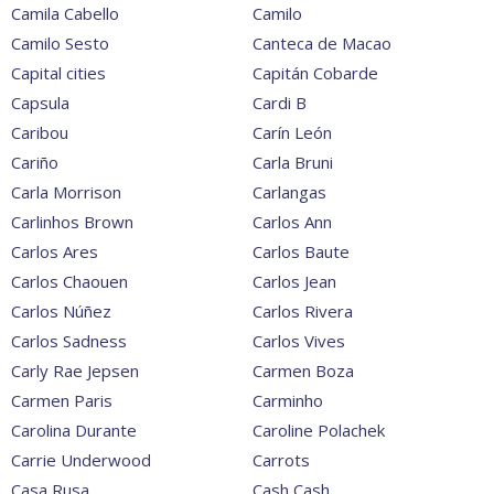
Camila Cabello
Camilo
Camilo Sesto
Canteca de Macao
Capital cities
Capitán Cobarde
Capsula
Cardi B
Caribou
Carín León
Cariño
Carla Bruni
Carla Morrison
Carlangas
Carlinhos Brown
Carlos Ann
Carlos Ares
Carlos Baute
Carlos Chaouen
Carlos Jean
Carlos Núñez
Carlos Rivera
Carlos Sadness
Carlos Vives
Carly Rae Jepsen
Carmen Boza
Carmen Paris
Carminho
Carolina Durante
Caroline Polachek
Carrie Underwood
Carrots
Casa Rusa
Cash Cash