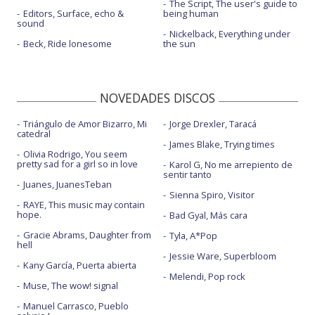
The Script, The user's guide to
Editors, Surface, echo &
being human
sound
Nickelback, Everything under
Beck, Ride lonesome
the sun
NOVEDADES DISCOS
Triángulo de Amor Bizarro, Mi
Jorge Drexler, Taracá
catedral
James Blake, Trying times
Olivia Rodrigo, You seem
pretty sad for a girl so in love
Karol G, No me arrepiento de
sentir tanto
Juanes, JuanesTeban
Sienna Spiro, Visitor
RAYE, This music may contain
hope.
Bad Gyal, Más cara
Gracie Abrams, Daughter from
Tyla, A*Pop
hell
Jessie Ware, Superbloom
Kany García, Puerta abierta
Melendi, Pop rock
Muse, The wow! signal
Manuel Carrasco, Pueblo