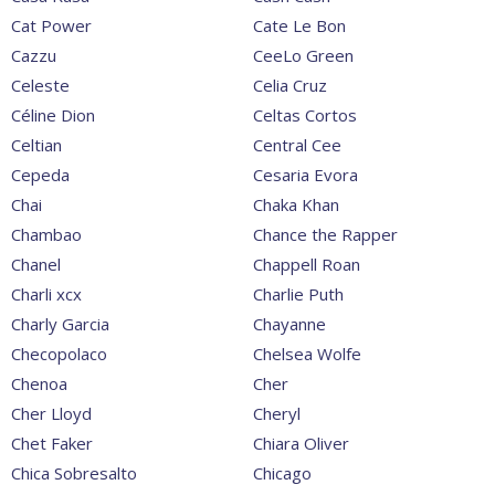
Cat Power
Cate Le Bon
Cazzu
CeeLo Green
Celeste
Celia Cruz
Céline Dion
Celtas Cortos
Celtian
Central Cee
Cepeda
Cesaria Evora
Chai
Chaka Khan
Chambao
Chance the Rapper
Chanel
Chappell Roan
Charli xcx
Charlie Puth
Charly Garcia
Chayanne
Checopolaco
Chelsea Wolfe
Chenoa
Cher
Cher Lloyd
Cheryl
Chet Faker
Chiara Oliver
Chica Sobresalto
Chicago