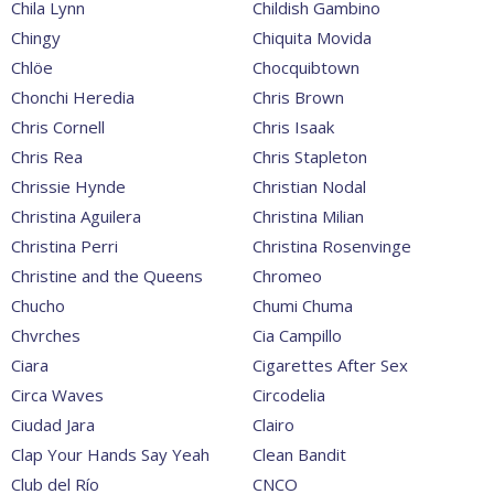
Chila Lynn
Childish Gambino
Chingy
Chiquita Movida
Chlöe
Chocquibtown
Chonchi Heredia
Chris Brown
Chris Cornell
Chris Isaak
Chris Rea
Chris Stapleton
Chrissie Hynde
Christian Nodal
Christina Aguilera
Christina Milian
Christina Perri
Christina Rosenvinge
Christine and the Queens
Chromeo
Chucho
Chumi Chuma
Chvrches
Cia Campillo
Ciara
Cigarettes After Sex
Circa Waves
Circodelia
Ciudad Jara
Clairo
Clap Your Hands Say Yeah
Clean Bandit
Club del Río
CNCO