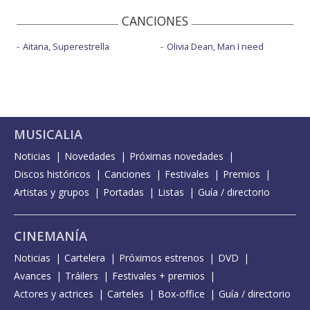
CANCIONES
Aitana, Superestrella
Olivia Dean, Man I need
MUSICALIA
Noticias
Novedades
Próximas novedades
Discos históricos
Canciones
Festivales
Premios
Artistas y grupos
Portadas
Listas
Guía / directorio
CINEMANÍA
Noticias
Cartelera
Próximos estrenos
DVD
Avances
Tráilers
Festivales + premios
Actores y actrices
Carteles
Box-office
Guía / directorio