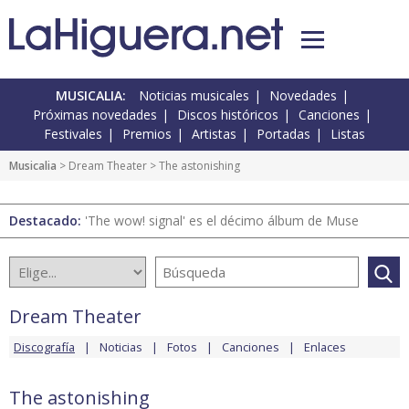
MUSICALIA:
Noticias musicales
Novedades
Próximas novedades
Discos históricos
Canciones
Festivales
Premios
Artistas
Portadas
Listas
Musicalia
>
Dream Theater
> The astonishing
Destacado:
'The wow! signal' es el décimo álbum de Muse
Dream Theater
Discografía
Noticias
Fotos
Canciones
Enlaces
The astonishing