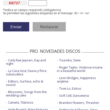
*Indica un campo requerido (obligatorio)
Se permiten las siguientes etiquetas en el mensaje <b> <i> <u>
PRO. NOVEDADES DISCOS
Carly Rae Jepsen, Day and
Toundra, Siete
night
Roger Taylor, Violence insane
La Casa Azul, Fauna y flora
in a beautiful world
subacuática
Leon Bridges, Happiness
Editors, Surface, echo &
anytime
sound
Tove Lo, Estrus
Blossoms, Songs from the
wedding cake
Soft Cell, Danceteria
Camela, Titánicos
Brandon Flowers, Thrasher
Arde Bogotá, Manufacturas
Nothing but Thieves, Stray