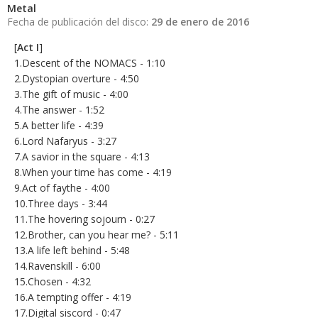
Metal
Fecha de publicación del disco:
29 de enero de 2016
[
Act I
]
1.Descent of the NOMACS - 1:10
2.Dystopian overture - 4:50
3.The gift of music - 4:00
4.The answer - 1:52
5.A better life - 4:39
6.Lord Nafaryus - 3:27
7.A savior in the square - 4:13
8.When your time has come - 4:19
9.Act of faythe - 4:00
10.Three days - 3:44
11.The hovering sojourn - 0:27
12.Brother, can you hear me? - 5:11
13.A life left behind - 5:48
14.Ravenskill - 6:00
15.Chosen - 4:32
16.A tempting offer - 4:19
17.Digital siscord - 0:47