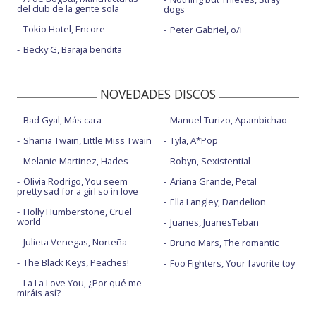
del club de la gente sola
dogs
Tokio Hotel, Encore
Peter Gabriel, o/i
Becky G, Baraja bendita
NOVEDADES DISCOS
Bad Gyal, Más cara
Manuel Turizo, Apambichao
Shania Twain, Little Miss Twain
Tyla, A*Pop
Melanie Martinez, Hades
Robyn, Sexistential
Olivia Rodrigo, You seem
Ariana Grande, Petal
pretty sad for a girl so in love
Ella Langley, Dandelion
Holly Humberstone, Cruel
world
Juanes, JuanesTeban
Julieta Venegas, Norteña
Bruno Mars, The romantic
The Black Keys, Peaches!
Foo Fighters, Your favorite toy
La La Love You, ¿Por qué me
miráis así?