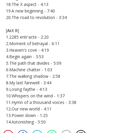
18.The X aspect - 4:13
19.A new beginning - 7:40
20.The road to revolution - 3:34
[
Act II
]
1.2285 entr'acte - 2:20
2.Moment of betrayal - 6:11
3.Heaven's cove - 4:19
4.Begin again - 3:53
5.The path that divides - 5:09
6.Machine chatter - 1:03
7.The walking shadow - 2:58
8.My last farewell - 3:44
9.Losing faythe - 4:13
10.Whispers on the wind - 1:37
11.Hymn of a thousand voices - 3:38
12.Our new world - 4:11
13.Power down - 1:25
14.Astonishing - 5:50