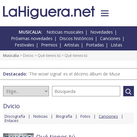
MUSICALIA:
Noticias musicales
Novedades
Próximas novedades
Discos históricos
Canciones
Festivales
Premios
Artistas
Portadas
Listas
Musicalia
>
Dvicio
>
Qué tienes tú
> Qué tienes tú
Destacado:
'The wow! signal' es el décimo álbum de Muse
Dvicio
Discografía
Noticias
Biografía
Fotos
Canciones
Enlaces
Qué tienes tú