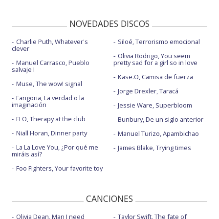
NOVEDADES DISCOS
Charlie Puth, Whatever's
Siloé, Terrorismo emocional
clever
Olivia Rodrigo, You seem
Manuel Carrasco, Pueblo
pretty sad for a girl so in love
salvaje I
Kase.O, Camisa de fuerza
Muse, The wow! signal
Jorge Drexler, Taracá
Fangoria, La verdad o la
imaginación
Jessie Ware, Superbloom
FLO, Therapy at the club
Bunbury, De un siglo anterior
Niall Horan, Dinner party
Manuel Turizo, Apambichao
La La Love You, ¿Por qué me
James Blake, Trying times
miráis así?
Foo Fighters, Your favorite toy
CANCIONES
Olivia Dean, Man I need
Taylor Swift, The fate of