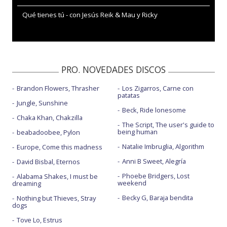
Qué tienes tú - con Jesús Reik & Mau y Ricky
PRO. NOVEDADES DISCOS
Brandon Flowers, Thrasher
Los Zigarros, Carne con
patatas
Jungle, Sunshine
Beck, Ride lonesome
Chaka Khan, Chakzilla
The Script, The user's guide to
being human
beabadoobee, Pylon
Natalie Imbruglia, Algorithm
Europe, Come this madness
Anni B Sweet, Alegría
David Bisbal, Eternos
Phoebe Bridgers, Lost
Alabama Shakes, I must be
weekend
dreaming
Becky G, Baraja bendita
Nothing but Thieves, Stray
dogs
Tove Lo, Estrus