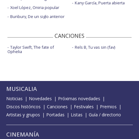
Kany García, Puerta abierta
Xoel López, Oniria popular
Bunbury, De un siglo anterior
CANCIONES
Taylor Swift, The fate of
Rels B, Tu vas sin (fav)
Ophelia
MUSICALIA
Noticias
Novedades
Próximas novedades
Discos históricos
Canciones
Festivales
Premios
Artistas y grupos
Portadas
Listas
Guía / directorio
CINEMANÍA