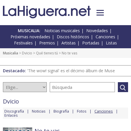
MUSICALIA:
Noticias musicales
Novedades
Próximas novedades
Discos históricos
Canciones
Festivales
Premios
Artistas
Portadas
Listas
Musicalia
>
Dvicio
>
Qué tienes tú
> No te vas
Destacado:
'The wow! signal' es el décimo álbum de Muse
Dvicio
Discografía
Noticias
Biografía
Fotos
Canciones
Enlaces
No te vas