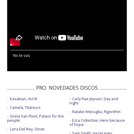
No te vas
PRO. NOVEDADES DISCOS
Kasabian, Act III
Carly Rae Jepsen, Day and
night
Camela, Titánicos
Natalie Imbruglia, Algorithm
Greta Van Fleet, Palace for the
people
Ezra Collective, Here because
of hope
Lana Del Rey, Stove
Sam Smith, Hazel eyes