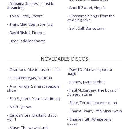
Alabama Shakes, I must be
dreaming
Anni B Sweet, Alegría
Tokio Hotel, Encore
Blossoms, Songs from the
wedding cake
Train, Mad dog in the fog
Soft Cell, Danceteria
David Bisbal, Eternos
Beck, Ride lonesome
NOVEDADES DISCOS
Charli xcx, Music, fashion, film
David DeMaría, La puerta
mágica
Julieta Venegas, Norteña
Juanes, JuanesTeban
Ana Torroja, Se ha acabado el
show
Paul McCartney, The boys of
Dungeon Lane
Foo Fighters, Your favorite toy
Siloé, Terrorismo emocional
Malú, Quince
Shania Twain, Little Miss Twain
Carlos Vives, El último disco
Vol. 1
Charlie Puth, Whatever's
clever
Muse, The wow! signal