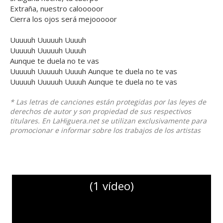
Extraña, nuestro calooooor
Cierra los ojos será mejooooor
Uuuuuh Uuuuuh Uuuuh
Uuuuuh Uuuuuh Uuuuh
Aunque te duela no te vas
Uuuuuh Uuuuuh Uuuuh Aunque te duela no te vas
Uuuuuh Uuuuuh Uuuuh Aunque te duela no te vas
* Las letras de canciones están protegidas por las leyes de
derechos de autor y son propiedad de sus respectivos
titulares. En LaHiguera.net se utilizan exclusivamente para
promocionar e informar sobre los trabajos de los artistas
(1 vídeo)