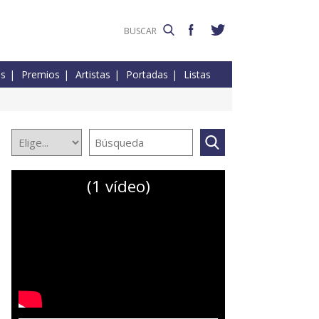
es
Premios
Artistas
Portadas
Listas
(1 vídeo)