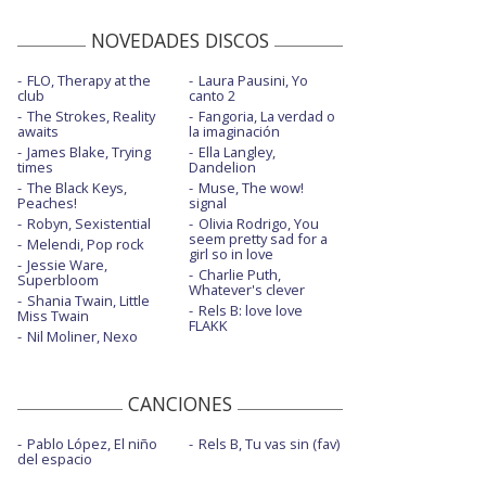
NOVEDADES DISCOS
FLO, Therapy at the
Laura Pausini, Yo
club
canto 2
The Strokes, Reality
Fangoria, La verdad o
awaits
la imaginación
James Blake, Trying
Ella Langley,
times
Dandelion
The Black Keys,
Muse, The wow!
Peaches!
signal
Robyn, Sexistential
Olivia Rodrigo, You
seem pretty sad for a
Melendi, Pop rock
girl so in love
Jessie Ware,
Charlie Puth,
Superbloom
Whatever's clever
Shania Twain, Little
Rels B: love love
Miss Twain
FLAKK
Nil Moliner, Nexo
CANCIONES
Pablo López, El niño
Rels B, Tu vas sin (fav)
del espacio