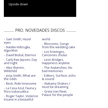
Upside down
PRO. NOVEDADES DISCOS
Sam Smith, Hazel
world
eyes
Blossoms, Songs
Natalie Imbruglia,
from the wedding cake
Algorithm
Los Enemigos,
David Bisbal, Eternos
Canciones chulas
Carly Rae Jepsen, Day
Leon Bridges,
and night
Happiness anytime
Alex Warren,
The Avalanches, No
Wildchild
bad memories
Jorja Smith, What are
Editors, Surface, echo
the odds
& sound
Beck, Ride lonesome
Alabama Shakes, I
must be dreaming
La Casa Azul, Fauna y
flora subacuática
Greta Van Fleet,
Palace for the people
Roger Taylor, Violence
insane in a beautiful