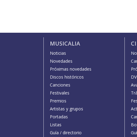
MUSICALIA
C
Noticias
Not
Novedades
Car
Próximas novedades
Pr
Discos históricos
DV
Canciones
Av
Festivales
Trá
Premios
Fe
Artistas y grupos
Act
Portadas
Car
Listas
Bo
Guía / directorio
Guí