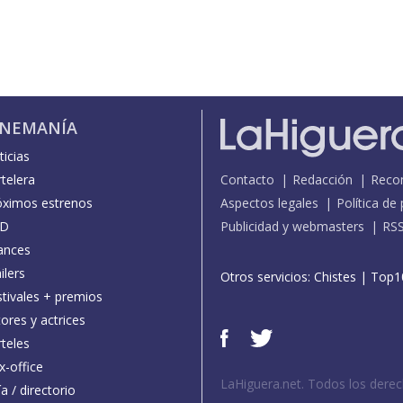
INEMANÍA
icias
telera
Contacto
Redacción
Reco
óximos estrenos
Aspectos legales
Política de
D
Publicidad y webmasters
RS
ances
ilers
Otros servicios:
Chistes
|
Top1
stivales + premios
ores y actrices
teles
x-office
LaHiguera.net. Todos los dere
a / directorio