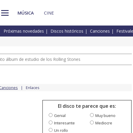
MÚSICA
CINE
Próximas novedades
Discos históricos
Canciones
Festival
nto álbum de estudio de los Rolling Stones
Canciones
Enlaces
El disco te parece que es:
Genial
Muy bueno
Interesante
Mediocre
Un rollo