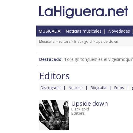
MUSICALIA:
Noticias musicales
Novedades
Musicalia
>
Editors
>
Black gold
> Upside down
Destacado:
'Foreign tongues' es el vigesimoqui
Editors
Discografía
Noticias
Biografía
Fotos
Upside down
Black gold
Editors