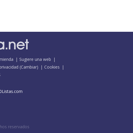
mienda
Sugiere una web
 privacidad
(
Cambiar
)
Cookies
S
0Listas.com
chos reservados